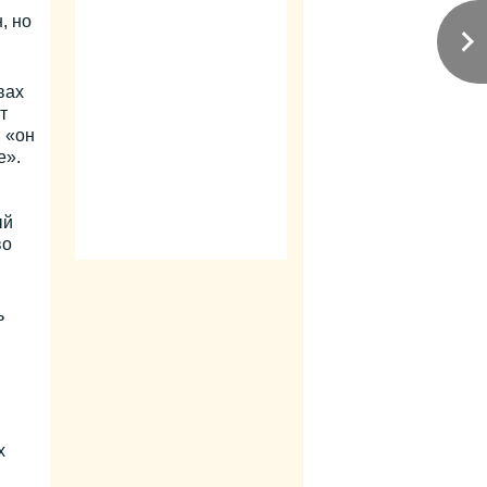
, но
вах
т
, «он
е».
ый
во
ь
х