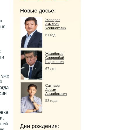
Новые досье:
Жапаров
к
Акылбек
вня
Усенбекович
61 год
з
Жээнбеков
ги
Сооронбай
Шарипович
67 лет
 уже
4
Сатпаев
Тогда
Досым
сии
Асылбекович
52 года
овка
и,
всей
Дни рождения:
ую