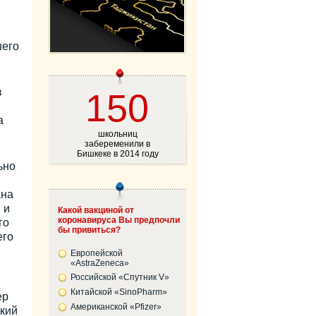
шего
в
150
а
школьниц
забеременили в
Бишкеке в 2014 году
ьно
ана
 и
Какой вакциной от
коронавируса Вы предпочли
го
бы привиться?
его
Европейской
«AstraZeneca»
Российской «Спутник V»
Китайской «SinoPharm»
ер
Американской «Pfizer»
кий