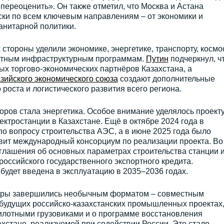
 переоценить». Он также отметил, что Москва и Астана
ски по всем ключевым направлениям – от экономики и
манитарной политики.
стороны уделили экономике, энергетике, транспорту, космос
стным инфраструктурным программам.
Путин
подчеркнул, ч
ых торгово-экономических партнёров Казахстана, а
зийского экономического союза
создают дополнительные
оста и логистического развития всего региона.
ров стала энергетика. Особое внимание уделялось проект
ектростанции в Казахстане. Ещё в октябре 2024 года в
о вопросу строительства АЭС, а в июне 2025 года было
авит международный консорциум по реализации проекта. Во
глашения об основных параметрах строительства станции 
российского государственного экспортного кредита.
 будет введена в эксплуатацию в 2035–2036 годах.
оворы завершились необычным форматом – совместным
будущих российско-казахстанских промышленных проектах
илотными грузовиками и о программе восстановления
ахстане, реализуемой при содействии России. Это стало