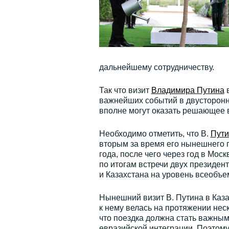
дальнейшему сотрудничеству.
Так что визит
Владимира Путина
в
важнейших событий в двусторонни
вполне могут оказать решающее в
Необходимо отметить, что В.
Пути
вторым за время его нынешнего 
года, после чего через год в Мос
по итогам встречи двух президе
и Казахстана на уровень всеобъе
Нынешний визит В. Путина в Каза
к нему велась на протяжении нес
что поездка должна стать важным 
евразийской интеграции. Поэтому