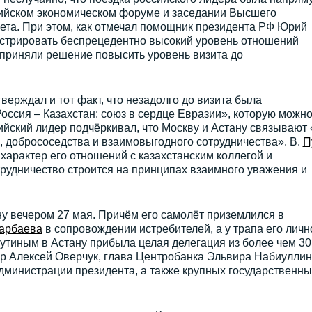
азийском экономическом форуме и заседании Высшего
ета. При этом, как отмечал помощник президента РФ Юрий
нстрировать беспрецедентно высокий уровень отношений
 приняли решение повысить уровень визита до
ерждал и тот факт, что незадолго до визита была
Россия – Казахстан: союз в сердце Евразии», которую можн
ийский лидер подчёркивал, что Москву и Астану связывают 
 добрососедства и взаимовыгодного сотрудничества». В.
П
характер его отношений с казахстанским коллегой и
трудничество строится на принципах взаимного уважения и
у вечером 27 мая. Причём его самолёт приземлился в
арбаева
в сопровождении истребителей, а у трапа его личн
 Путиным в Астану прибыла целая делегация из более чем 30
ер Алексей Оверчук, глава Центробанка Эльвира Набиуллин
дминистрации президента, а также крупных государственны