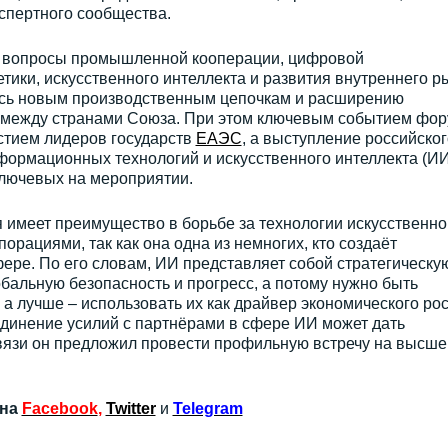
спертного сообщества.
ь вопросы промышленной кооперации, цифровой
етики, искусственного интеллекта и развития внутреннего р
ось новым производственным цепочкам и расширению
 между странами Союза. При этом ключевым событием фо
стием лидеров государств
ЕАЭС
, а выступление российског
ормационных технологий и искусственного интеллекта (ИИ
ключевых на мероприятии.
я имеет преимущество в борьбе за технологии искусственно
орациями, так как она одна из немногих, кто создаёт
ере. По его словам, ИИ представляет собой стратегическу
альную безопасность и прогресс, а потому нужно быть
а лучше – использовать их как драйвер экономического рос
единение усилий с партнёрами в сфере ИИ может дать
связи он предложил провести профильную встречу на высш
 на
Facebook
,
Twitter
и
Telegram