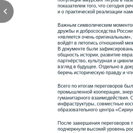
показателем того, что сегодня ре
и о практической реализации нам
Важным символическим моментом 
дружбы и добрососедства России 
«является очень оригинальным», т
войдёт в летопись отношений меж
В документе были зафиксированы
общность истории, развитие евра
партнёрство, культурная и цивил
взгляд в будущее. Отдельно в до
беречь историческую правду и чт
Всего по итогам переговоров был
промышленной кооперации, энерг
гуманитарного взаимодействия. 
инфраструктуры, совместные кос
образовательного центра «Сириус
После завершения переговоров п
подчеркнули высокий уровень рос