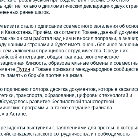
чь идёт не только о дипломатических декларациях двух стран
еченных ранее шагов.
визита стало подписание совместного заявления об осно
и Казахстана. Причём, как отметил Токаев, данный докумен
ак как он сам работал над ним и вносил поправки, а значит
ду нашими странами и будет иметь очень большое значени
 семь ключевых принципов сотрудничества. Среди них –
зийской интеграции, общая граница, экономическое
изационная близость, образовательные обмены и совместн
кументе
Путин
и Токаев призвали международное сообщест
ить память о борьбе против нацизма.
о подписано полтора десятка документов, которые касалис
етики, транспорта, образования, цифровых технологий и
Обсуждалось развитие беспилотной транспортной
мические программы, а также создание филиала
» в Астане.
резиденты выступили с заявлениями для прессы, в которы
сийско-казахстанского сотрудничества и необходимость