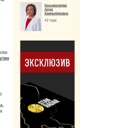
Касымалиева
Аида
Камчыбековна
42 года
о
«по-
утин
о
а,
х