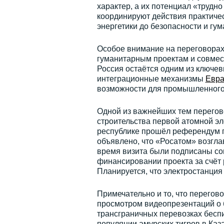
характер, а их потенциал «трудно
координируют действия практиче
энергетики до безопасности и гу
Особое внимание на переговорах 
гуманитарным проектам и совме
Россия остаётся одним из ключев
интеграционные механизмы
Евра
возможности для промышленного р
Одной из важнейших тем перегово
строительства первой атомной эл
республике прошёл референдум п
объявлено, что «Росатом» возгл
время визита были подписаны со
финансировании проекта за счёт 
Планируется, что электростанция
Примечательно и то, что перег
просмотром видеопрезентаций о 
трансграничных перевозках бесп
популяции амурских тигров в Каз