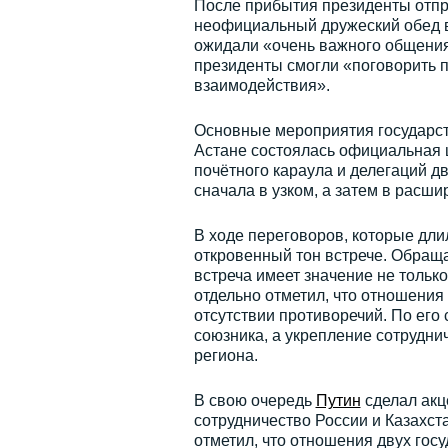
После прибытия президенты отпра
неофициальный дружеский обед в 
ожидали «очень важного общения
президенты смогли «поговорить 
взаимодействия».
Основные мероприятия государст
Астане состоялась официальная 
почётного караула и делегаций д
сначала в узком, а затем в расши
В ходе переговоров, которые дли
откровенный тон встрече. Обраща
встреча имеет значение не только
отдельно отметил, что отношения
отсутствии противоречий. По его 
союзника, а укрепление сотрудни
региона.
В свою очередь
Путин
сделал акце
сотрудничество России и Казахст
отметил, что отношения двух гос