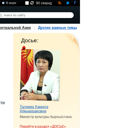
В мире
90 секунд
ентральной Азии
Другие важные темы
Досье:
эти
Талиева Камила
Абдыразаковна
Министр культуры Кыргызстана
Перейти в раздел «ДОСЬЕ»