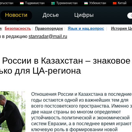
ргызстан
Таджикистан
Туркменистан
Узбекистан
Китай
Новости
Досье
Цифры
я
Безопасность
Правопорядок
Язык и нац.вопрос
История Ц
я в редакцию
stanradar@mail.ru
 России в Казахстан – знаковое
лько для ЦА-региона
Отношения России и Казахстана в последние
годы остаются одной из важнейших тем для
всего постсоветского пространства. Именно 
две наши страны во многом определяют
устойчивость политической и экономической
систем Евразии, а в последнее время играют
ключевую роль в формировании новой