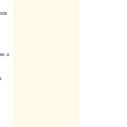
ёров
и, а
а