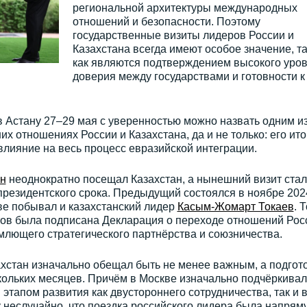
региональной архитектуры международных
отношений и безопасности. Поэтому
государственные визиты лидеров России и
Казахстана всегда имеют особое значение, та
как являются подтверждением высокого уро
доверия между государствами и готовности к
 Астану 27–29 мая с уверенностью можно назвать одним и
х отношениях России и Казахстана, да и не только: его ито
лияние на весь процесс евразийской интеграции.
н
неоднократно посещал Казахстан, а нынешний визит стал
президентского срока. Предыдущий состоялся в ноябре 202
кве побывал и казахстанский лидер
Касым-Жомарт Токаев
. 
нтов была подписана Декларация о переходе отношений Рос
млющего стратегического партнёрства и союзничества.
хстан изначально обещал быть не менее важным, а подгот
кольких месяцев. Причём в Москве изначально подчёркивал
этапом развития как двустороннего сотрудничества, так и 
 неслучайно, что поездка российского лидера была напрям