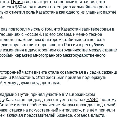
ства.
Путин
сделал акцент на экономике и заявил, что
ается к $30 млрд и имеет потенциал дальнейшего роста.
льно отметил роль Казахстана как одного из главных партн
е.
 раз повторил мысль о том, что Казахстан заинтересован в
ношениях с Россией. По его словам, именно тесное
 является важнейшим фактором стабильности во всей
одчеркнул, что визит президента России в республику
 изменения в двустороннем сотрудничестве между странам
 особый характер многогранного межгосударственного
торонней части визита стала совместная высадка саженц
сии и Казахстана. Этот жест был призван подчеркнуть
й между двумя государствами.
Владимир
Путин
принял участие в V Евразийском
ду Казахстан председательствует в органах
ЕАЭС
, поэтому
Астане имело особое значение. Форум проходил под темой
нке: ставка на искусственный интеллект», и в нём приняли
ек, включая представителей бизнеса, органов власти,