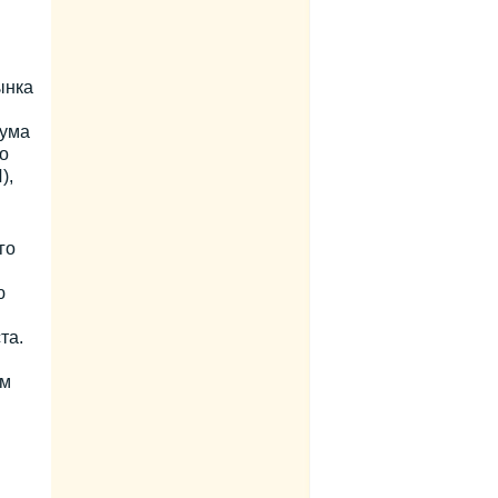
ынка
рума
о
),
го
ю
та.
ем