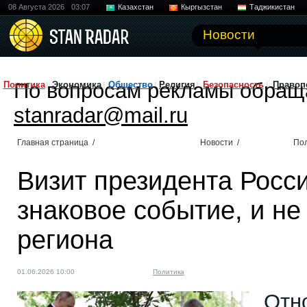
08 Августа 2026
03:07
Казахстан
Кыргызстан
Таджикистан
Новости
По вопросам рекламы обращ
Политика
Экономика
Общество
Религия
Безопасность
Правоп
stanradar@mail.ru
Главная страница
/
Новости
/
По
Визит президента Росси
знаковое событие, и не
региона
01.06.2026 10:00
Политика
Отн