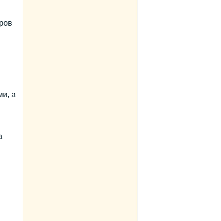
ёров
и, а
а