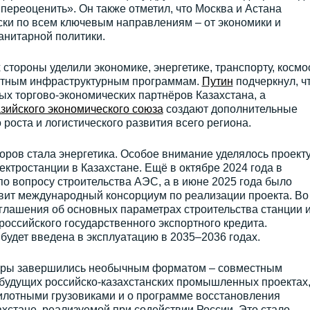
 переоценить». Он также отметил, что Москва и Астана
ски по всем ключевым направлениям – от экономики и
манитарной политики.
стороны уделили экономике, энергетике, транспорту, космос
стным инфраструктурным программам.
Путин
подчеркнул, ч
ых торгово-экономических партнёров Казахстана, а
зийского экономического союза
создают дополнительные
оста и логистического развития всего региона.
ров стала энергетика. Особое внимание уделялось проект
ектростанции в Казахстане. Ещё в октябре 2024 года в
о вопросу строительства АЭС, а в июне 2025 года было
авит международный консорциум по реализации проекта. Во
глашения об основных параметрах строительства станции 
российского государственного экспортного кредита.
 будет введена в эксплуатацию в 2035–2036 годах.
оворы завершились необычным форматом – совместным
будущих российско-казахстанских промышленных проектах
илотными грузовиками и о программе восстановления
ахстане, реализуемой при содействии России. Это стало