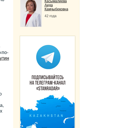
Касымалиева
Аида
Камчыбековна
42 года
о
«по-
утин
о
а,
х