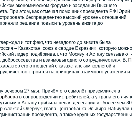
азийском экономическом форуме и заседании Высшего
ета. При этом, как отмечал помощник президента РФ Юрий
нстрировать беспрецедентно высокий уровень отношений
 приняли решение повысить уровень визита до
ерждал и тот факт, что незадолго до визита была
Россия – Казахстан: союз в сердце Евразии», которую можн
ийский лидер подчёркивал, что Москву и Астану связывают 
 добрососедства и взаимовыгодного сотрудничества». В.
П
характер его отношений с казахстанским коллегой и
трудничество строится на принципах взаимного уважения и
у вечером 27 мая. Причём его самолёт приземлился в
арбаева
в сопровождении истребителей, а у трапа его личн
 Путиным в Астану прибыла целая делегация из более чем 30
ер Алексей Оверчук, глава Центробанка Эльвира Набиуллин
дминистрации президента, а также крупных государственны