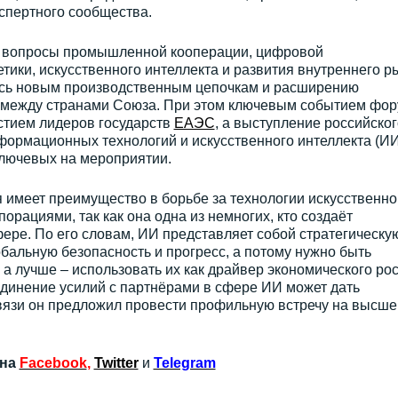
спертного сообщества.
ь вопросы промышленной кооперации, цифровой
етики, искусственного интеллекта и развития внутреннего р
ось новым производственным цепочкам и расширению
 между странами Союза. При этом ключевым событием фо
стием лидеров государств
ЕАЭС
, а выступление российског
ормационных технологий и искусственного интеллекта (ИИ
ключевых на мероприятии.
я имеет преимущество в борьбе за технологии искусственно
орациями, так как она одна из немногих, кто создаёт
ере. По его словам, ИИ представляет собой стратегическу
альную безопасность и прогресс, а потому нужно быть
а лучше – использовать их как драйвер экономического рос
единение усилий с партнёрами в сфере ИИ может дать
связи он предложил провести профильную встречу на высш
 на
Facebook
,
Twitter
и
Telegram