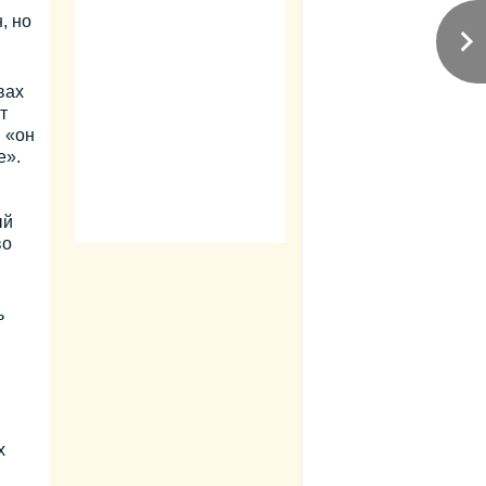
, но
вах
т
, «он
е».
ый
во
ь
х