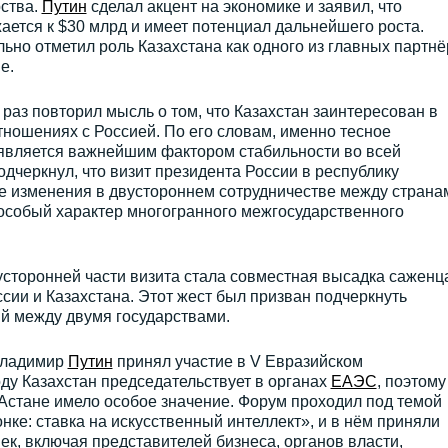
ства.
Путин
сделал акцент на экономике и заявил, что
ается к $30 млрд и имеет потенциал дальнейшего роста.
льно отметил роль Казахстана как одного из главных партн
е.
 раз повторил мысль о том, что Казахстан заинтересован в
ношениях с Россией. По его словам, именно тесное
 является важнейшим фактором стабильности во всей
одчеркнул, что визит президента России в республику
 изменения в двустороннем сотрудничестве между странам
 особый характер многогранного межгосударственного
торонней части визита стала совместная высадка саженц
сии и Казахстана. Этот жест был призван подчеркнуть
й между двумя государствами.
Владимир
Путин
принял участие в V Евразийском
ду Казахстан председательствует в органах
ЕАЭС
, поэтому
Астане имело особое значение. Форум проходил под темой
нке: ставка на искусственный интеллект», и в нём приняли
ек, включая представителей бизнеса, органов власти,