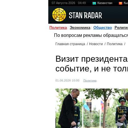
07 Августа 2026
04:49
Казахстан
Кы
Политика
Экономика
Общество
Религи
По вопросам рекламы обращатьс
Главная страница
/
Новости
/
Политика
/
Визит президента
событие, и не то
01.06.2026 10:00
Политика