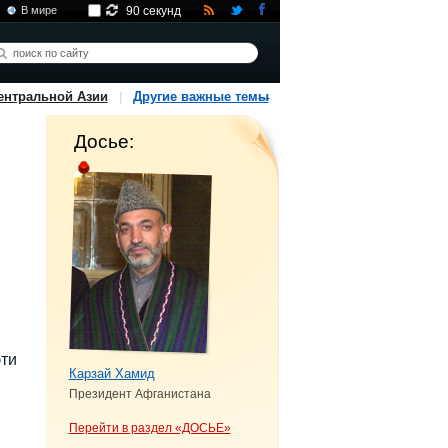
В мире
90 секунд
ентральной Азии
Другие важные темы
Досье:
эти
Карзай Хамид
Президент Афганистана
Перейти в раздел «ДОСЬЕ»