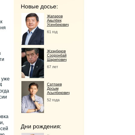
Новые досье:
Жапаров
Акылбек
к
Усенбекович
вня
61 год
Жээнбеков
з
Сооронбай
ги
Шарипович
67 лет
 уже
4
Сатпаев
Досым
Тогда
Асылбекович
сии
52 года
овка
и,
Дни рождения:
всей
ую