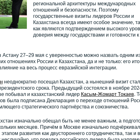
региональной архитектуры международных
отношений и безопасности. Поэтому
государственные визиты лидеров России и
Казахстана всегда имеют особое значение, та
как являются подтверждением высокого уро
доверия между государствами и готовности к
 Астану 27–29 мая с уверенностью можно назвать одним и
х отношениях России и Казахстана, да и не только: его ито
лияние на весь процесс евразийской интеграции.
н
неоднократно посещал Казахстан, а нынешний визит стал
президентского срока. Предыдущий состоялся в ноябре 202
кве побывал и казахстанский лидер
Касым-Жомарт Токаев
. 
нтов была подписана Декларация о переходе отношений Рос
млющего стратегического партнёрства и союзничества.
хстан изначально обещал быть не менее важным, а подгот
кольких месяцев. Причём в Москве изначально подчёркивал
этапом развития как двустороннего сотрудничества, так и 
 неслучайно, что поездка российского лидера была напрям