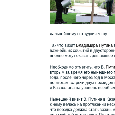
дальнейшему сотрудничеству.
Так что визит
Владимира Путина
в
важнейших событий в двусторонни
вполне могут оказать решающее в
Необходимо отметить, что В.
Пути
вторым за время его нынешнего 
года, после чего через год в Мос
по итогам встречи двух президе
и Казахстана на уровень всеобъе
Нынешний визит В. Путина в Каза
к нему велась на протяжении нес
что поездка должна стать важным 
евразийской интеграции. Поэтому