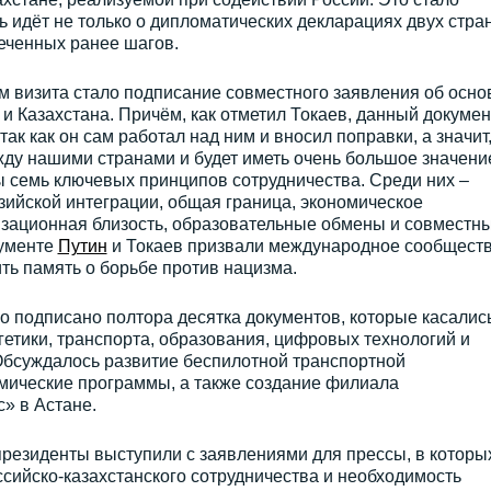
чь идёт не только о дипломатических декларациях двух стран
еченных ранее шагов.
визита стало подписание совместного заявления об осно
и Казахстана. Причём, как отметил Токаев, данный докумен
ак как он сам работал над ним и вносил поправки, а значит
ду нашими странами и будет иметь очень большое значени
 семь ключевых принципов сотрудничества. Среди них –
зийской интеграции, общая граница, экономическое
изационная близость, образовательные обмены и совместн
кументе
Путин
и Токаев призвали международное сообщест
ить память о борьбе против нацизма.
о подписано полтора десятка документов, которые касалис
етики, транспорта, образования, цифровых технологий и
Обсуждалось развитие беспилотной транспортной
мические программы, а также создание филиала
» в Астане.
резиденты выступили с заявлениями для прессы, в которы
сийско-казахстанского сотрудничества и необходимость