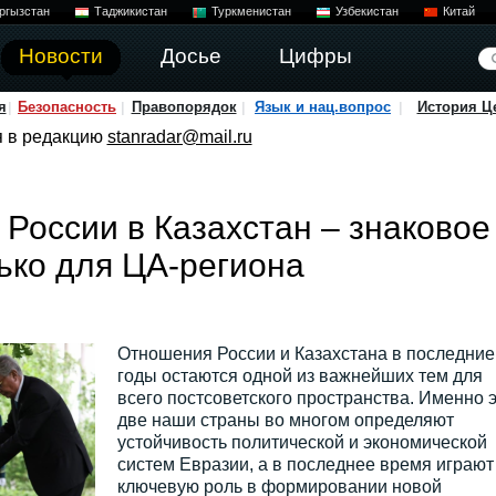
ргызстан
Таджикистан
Туркменистан
Узбекистан
Китай
Новости
Досье
Цифры
я
Безопасность
Правопорядок
Язык и нац.вопрос
История Ц
я в редакцию
stanradar@mail.ru
 России в Казахстан – знаковое
лько для ЦА-региона
Отношения России и Казахстана в последние
годы остаются одной из важнейших тем для
всего постсоветского пространства. Именно 
две наши страны во многом определяют
устойчивость политической и экономической
систем Евразии, а в последнее время играют
ключевую роль в формировании новой