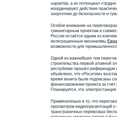
характер, а их потенциал «трудно
координируют действия практиче
энергетики до безопасности и гу
Особое внимание на переговорах 
гуманитарным проектам и совме
Россия остаётся одним из ключев
интеграционные механизмы
Евра
возможности для промышленного р
Одной из важнейших тем перегово
строительства первой атомной эл
республике прошёл референдум п
объявлено, что «Росатом» возгл
время визита были подписаны со
финансировании проекта за счёт 
Планируется, что электростанция
Примечательно и то, что перег
просмотром видеопрезентаций о 
трансграничных перевозках бесп
популяции амурских тигров в Каз