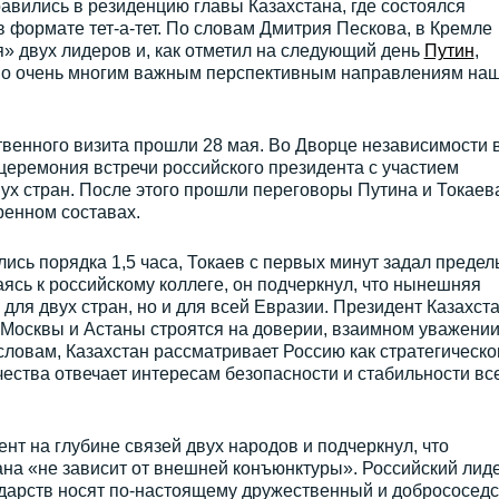
вились в резиденцию главы Казахстана, где состоялся
формате тет-а-тет. По словам Дмитрия Пескова, в Кремле
» двух лидеров и, как отметил на следующий день
Путин
,
по очень многим важным перспективным направлениям на
венного визита прошли 28 мая. Во Дворце независимости 
церемония встречи российского президента с участием
вух стран. После этого прошли переговоры Путина и Токаев
ренном составах.
лись порядка 1,5 часа, Токаев с первых минут задал предел
ясь к российскому коллеге, он подчеркнул, что нынешняя
 для двух стран, но и для всей Евразии. Президент Казахст
 Москвы и Астаны строятся на доверии, взаимном уважении
словам, Казахстан рассматривает Россию как стратегическо
чества отвечает интересам безопасности и стабильности вс
нт на глубине связей двух народов и подчеркнул, что
ана «не зависит от внешней конъюнктуры». Российский лид
ударств носят по-настоящему дружественный и добрососедс