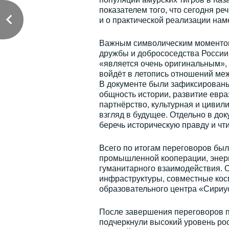
показателем того, что сегодня ре
и о практической реализации нам
Важным символическим моментом 
дружбы и добрососедства России 
«является очень оригинальным», т
войдёт в летопись отношений меж
В документе были зафиксированы
общность истории, развитие евра
партнёрство, культурная и цивил
взгляд в будущее. Отдельно в до
беречь историческую правду и чт
Всего по итогам переговоров был
промышленной кооперации, энерг
гуманитарного взаимодействия. 
инфраструктуры, совместные кос
образовательного центра «Сириус
После завершения переговоров п
подчеркнули высокий уровень рос