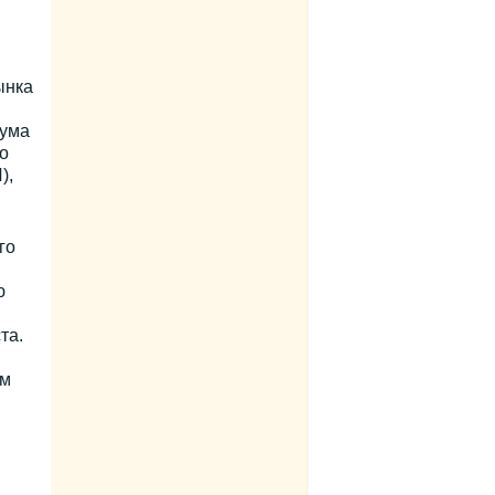
ынка
рума
о
),
го
ю
та.
ем