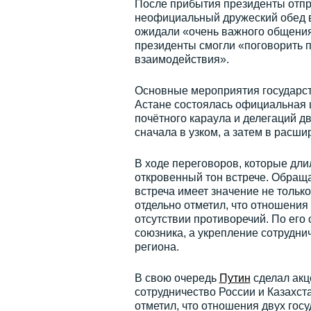
После прибытия президенты отпра
неофициальный дружеский обед в 
ожидали «очень важного общения
президенты смогли «поговорить 
взаимодействия».
Основные мероприятия государст
Астане состоялась официальная 
почётного караула и делегаций д
сначала в узком, а затем в расши
В ходе переговоров, которые дли
откровенный тон встрече. Обраща
встреча имеет значение не только
отдельно отметил, что отношения
отсутствии противоречий. По его 
союзника, а укрепление сотрудни
региона.
В свою очередь
Путин
сделал акце
сотрудничество России и Казахст
отметил, что отношения двух гос