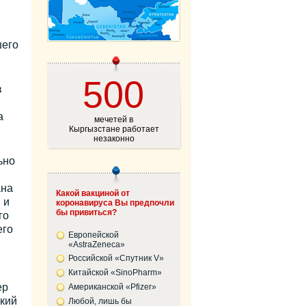
шего
500
в
а
мечетей в
Кыргызстане работает
незаконно
ьно
ана
Какой вакциной от
 и
коронавируса Вы предпочли
бы привиться?
го
его
Европейской
«AstraZeneca»
Российской «Спутник V»
Китайской «SinoPharm»
ер
Американской «Pfizer»
кий
Любой, лишь бы