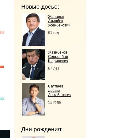
Новые досье:
Жапаров
Акылбек
Усенбекович
61 год
Жээнбеков
Сооронбай
Шарипович
67 лет
Сатпаев
Досым
Асылбекович
52 года
Дни рождения: