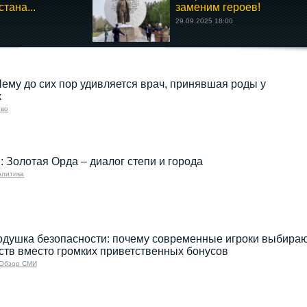
тана...
заменим героев!
29.09.2025 18:00
Чему до сих пор удивляется врач, принявшая роды у
к
во
 Золотая Орда – диалог степи и города
олитика
одушка безопасности: почему современные игроки выбира
ств вместо громких приветственных бонусов
Обзор СМИ