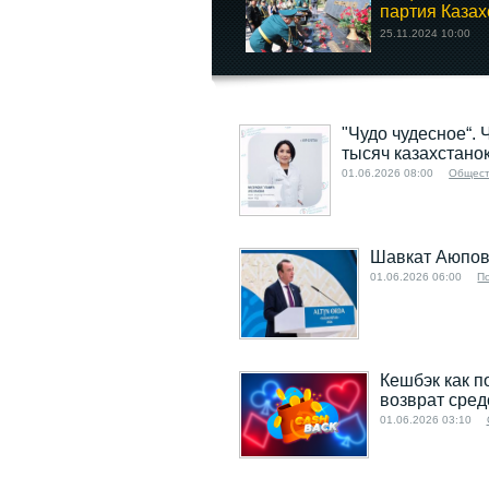
партия Казахс
25.11.2024 10:00
"Чудо чудесное“. 
тысяч казахстано
01.06.2026 08:00
Общест
Шавкат Аюпов:
01.06.2026 06:00
П
Кешбэк как п
возврат сред
01.06.2026 03:10