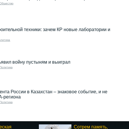
Общество
роительной техники: зачем КР новые лаборатории и
олитика
ъявил войну пустыням и выиграл
Политика
ента России в Казахстан – знаковое событие, и не
А-региона
Политика
еская
Сотрем память,