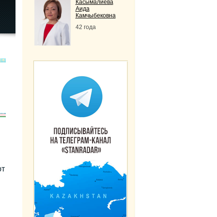
Касымалиева
Аида
Камчыбековна
42 года
ют