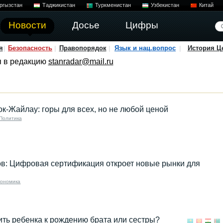
ргызстан
Таджикистан
Туркменистан
Узбекистан
Китай
Новости
Досье
Цифры
я
Безопасность
Правопорядок
Язык и нац.вопрос
История Ц
я в редакцию
stanradar@mail.ru
ок-Жайлау: горы для всех, но не любой ценой
Политика
в: Цифровая сертификация откроет новые рынки для
кономика
ить ребенка к рождению брата или сестры?