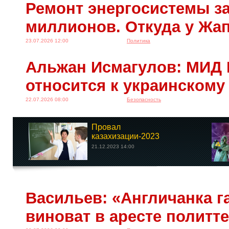
Ремонт энергосистемы за
миллионов. Откуда у Жа
23.07.2026 12:00
Политика
Альжан Исмагулов: МИД 
относится к украинскому
22.07.2026 08:00
Безопасность
Провал
казахизации-2023
21.12.2023 14:00
Васильев: «Англичанка га
виноват в аресте политт