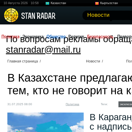
10 Августа 2026
10:58
Казахстан
Кыргызстан
Узбекистан
Китай
Новости
По вопросам рекламы обращ
Политика
Экономика
Общество
Религия
Безопасность
Правоп
stanradar@mail.ru
Главная страница
/
Новости
/
По
В Казахстане предлагаю
тем, кто не говорит на 
31.07.2025 08:00
Политика
Теги:
эксклюз
В Карага
с надпись