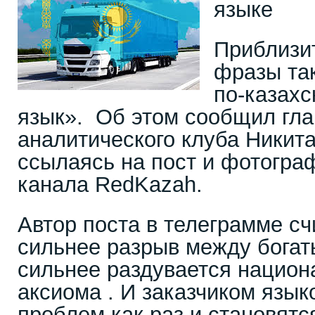
языке
Приблизи
фразы та
по-казахс
язык». Об этом сообщил гла
аналитического клуба Никит
ссылаясь на пост и фотогра
канала RedKazah.
Автор поста в телеграмме счи
сильнее разрыв между богат
сильнее раздувается национ
аксиома . И заказчиком язы
проблем как раз и становятс