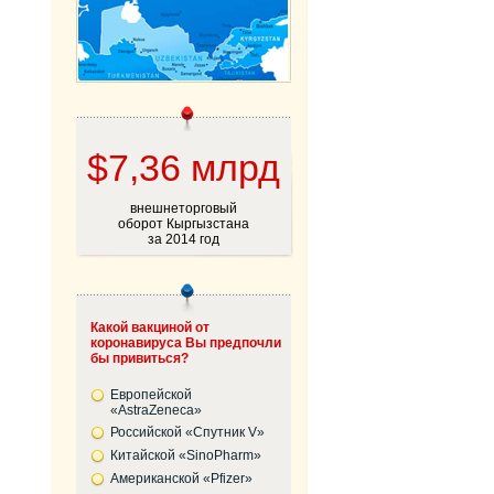
$7,36 млрд
внешнеторговый
оборот Кыргызстана
за 2014 год
Какой вакциной от
коронавируса Вы предпочли
бы привиться?
Европейской
«AstraZeneca»
Российской «Спутник V»
Китайской «SinoPharm»
Американской «Pfizer»