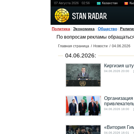
07 Августа 2026
02:56
Казахстан
Кы
Политика
Экономика
Общество
Религи
По вопросам рекламы обращатьс
Главная страница
/
Новости
/
04.06.2026
04.06.2026:
Киргизия шт
04.06.2026 20:00
Организация 
привлекател
04.06.2026 18:00
«Витория Ги
04.06.2026 16:01