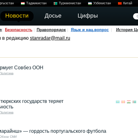
ргызстан
Таджикистан
Туркменистан
Узбекистан
Китай
Новости
Досье
Цифры
я
Безопасность
Правопорядок
Язык и нац.вопрос
История Ц
я в редакцию
stanradar@mail.ru
урмует Совбез ООН
Политика
тюркских государств теряет
ьность
Политика
марайнш» — гордость португальского футбола
Обзор СМИ