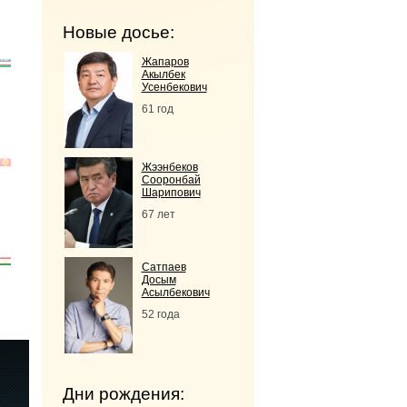
Новые досье:
Жапаров
Акылбек
Усенбекович
61 год
Жээнбеков
Сооронбай
Шарипович
67 лет
Сатпаев
Досым
Асылбекович
52 года
Дни рождения: