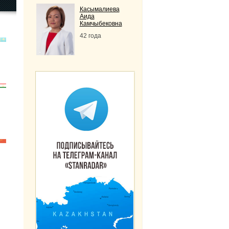
Касымалиева
Аида
Камчыбековна
42 года