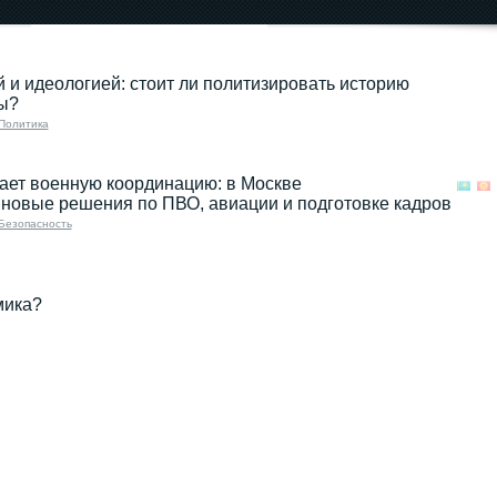
Спецназ Михаила
Ионова: поединки на...
 и идеологией: стоит ли политизировать историю
16.09.2025 08:00
ы?
Политика
ает военную координацию: в Москве
новые решения по ПВО, авиации и подготовке кадров
Безопасность
мика?