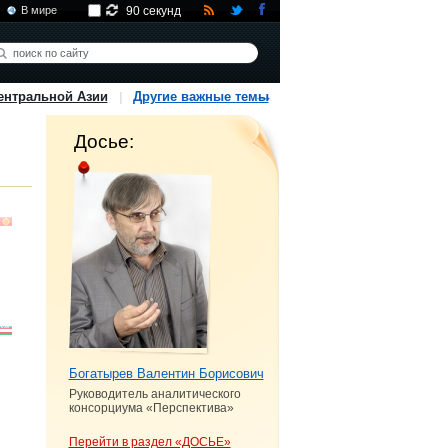
В мире
90 секунд
ентральной Азии
Другие важные темы
Досье:
Богатырев Валентин Борисович
Руководитель аналитического
консорциума «Перспектива»
Перейти в раздел «ДОСЬЕ»