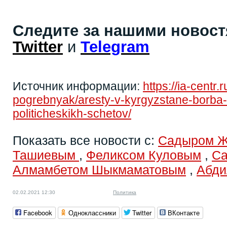
Следите за нашими новос
Twitter
и
Telegram
Источник информации:
https://ia-centr.
pogrebnyak/aresty-v-kyrgyzstane-borba-s
politicheskikh-schetov/
Показать все новости с:
Садыром 
Ташиевым
,
Феликсом Куловым
,
Са
Алмамбетом Шыкмаматовым
,
Абди
02.02.2021 12:30
Политика
Facebook
Одноклассники
Twitter
ВКонтакте