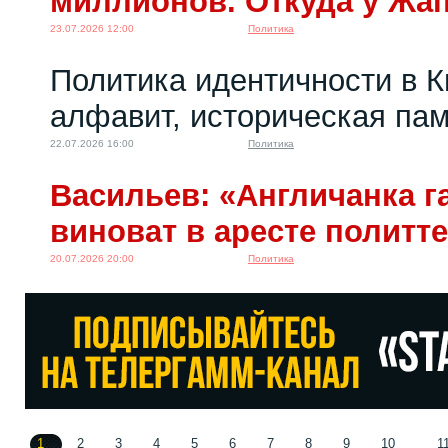
миллионов. Откуда у Жа
23.07.2026 12:00
Политика
Политика идентичности в К
алфавит, историческая пам
22.07.2026 16:00
Политика
Васильев: «Англичанка га
виноват в аресте политт
20.07.2026 20:00
Политика
1
2
3
4
5
6
7
8
9
10
1