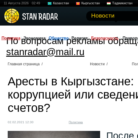
11 Августа 2026
02:49
Казахстан
Кыргызстан
Таджикистан
Новости
По вопросам рекламы обращ
Политика
Экономика
Общество
Религия
Безопасность
Правоп
stanradar@mail.ru
Главная страница
/
Новости
/
По
Аресты в Кыргызстане:
коррупцией или сведен
счетов?
02.02.2021 12:30
Политика
После 