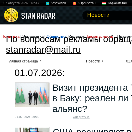
07 Августа 2026
18:33
Казахстан
Кыргызстан
Таджикистан
Новости
По вопросам рекламы обращ
Политика
Экономика
Общество
Религия
Безопасность
Правоп
stanradar@mail.ru
Главная страница
/
Новости
/
01.
01.07.2026:
Визит президента
в Баку: реален ли
альянс?
01.07.2026 20:00
Энергетика