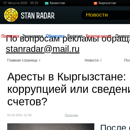
07 Августа 2026
05:29
Казахстан
Кыргызстан
Узбекистан
Китай
Новости
По вопросам рекламы обращ
Политика
Экономика
Общество
Религия
Безопасность
Правоп
stanradar@mail.ru
Главная страница
/
Новости
/
По
Аресты в Кыргызстане:
коррупцией или сведен
счетов?
02.02.2021 12:30
Политика
После 