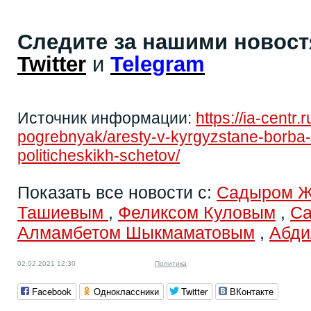
Следите за нашими новос
Twitter
и
Telegram
Источник информации:
https://ia-centr.
pogrebnyak/aresty-v-kyrgyzstane-borba-s
politicheskikh-schetov/
Показать все новости с:
Садыром 
Ташиевым
,
Феликсом Куловым
,
Са
Алмамбетом Шыкмаматовым
,
Абди
02.02.2021 12:30
Политика
Facebook
Одноклассники
Twitter
ВКонтакте