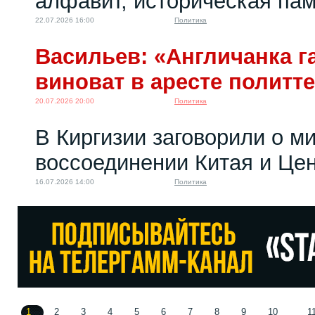
алфавит, историческая пам
22.07.2026 16:00
Политика
Васильев: «Англичанка га
виноват в аресте политт
20.07.2026 20:00
Политика
В Киргизии заговорили о м
воссоединении Китая и Це
16.07.2026 14:00
Политика
1
2
3
4
5
6
7
8
9
10
1