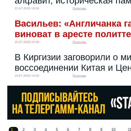
алфавит, историческая пам
22.07.2026 16:00
Политика
Васильев: «Англичанка га
виноват в аресте политт
20.07.2026 20:00
Политика
В Киргизии заговорили о м
воссоединении Китая и Це
16.07.2026 14:00
Политика
1
2
3
4
5
6
7
8
9
10
1