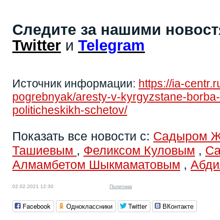
Следите за нашими новос
Twitter
и
Telegram
Источник информации:
https://ia-centr.
pogrebnyak/aresty-v-kyrgyzstane-borba-s
politicheskikh-schetov/
Показать все новости с:
Садыром 
Ташиевым
,
Феликсом Куловым
,
Са
Алмамбетом Шыкмаматовым
,
Абди
02.02.2021 12:30
Политика
Facebook
Одноклассники
Twitter
ВКонтакте