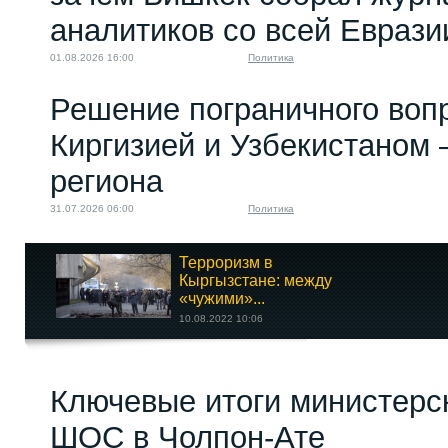
аналитиков со всей Еврази
01.08.2026 16:00
Политика
Решение пограничного воп
Киргизией и Узбекистаном 
региона
31.07.2026 06:00
Политика
Терроризм в
Кыргызстане: между
«чужими»...
10.08.2022 10:06
Встреча Путина и
Ключевые итоги министерс
Токаева....
20.12.2024 14:00
ШОС в Чолпон-Ате