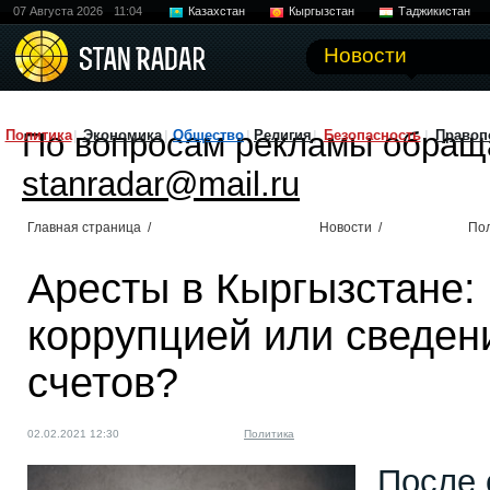
07 Августа 2026
11:04
Казахстан
Кыргызстан
Таджикистан
Новости
По вопросам рекламы обращ
Политика
Экономика
Общество
Религия
Безопасность
Правоп
stanradar@mail.ru
Главная страница
/
Новости
/
По
Аресты в Кыргызстане:
коррупцией или сведен
счетов?
02.02.2021 12:30
Политика
После 