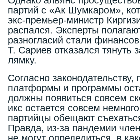
Однако альянс просуществов
партий с «Ак Шумкаром», ко
экс-премьер-министр Киргиз
распался. Эксперты полагают
разногласий стали финансо
Т. Сариев отказался тянуть 
лямку.
Согласно законодательству, 
платформы и программы ост
должны появиться совсем ск
икс остается совсем немного
партийцы обещают съехаться
Правда, из-за пандемии член
не могут определиться, в ка