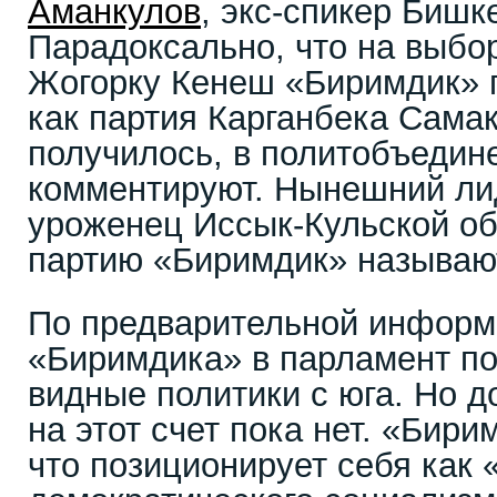
Аманкулов
, экс-спикер Бишк
Парадоксально, что на выбор
Жогорку Кенеш «Биримдик» 
как партия Карганбека Самак
получилось, в политобъедин
комментируют. Нынешний ли
уроженец Иссык-Кульской об
партию «Биримдик» называю
По предварительной информ
«Биримдика» в парламент п
видные политики с юга. Но 
на этот счет пока нет. «Бири
что позиционирует себя как 