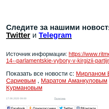
Следите за нашими новос
Twitter
и
Telegram
Источник информации:
https://www.rit
14--parlamentskie-vybory-v-kirgizii-part
Показать все новости с:
Мирланом 
Сариевым
,
Маратом Аманкуловым
Курмановым
17.08.2020 09:00
Политика
Facebook
Одноклассники
Twitter
ВКонтакте