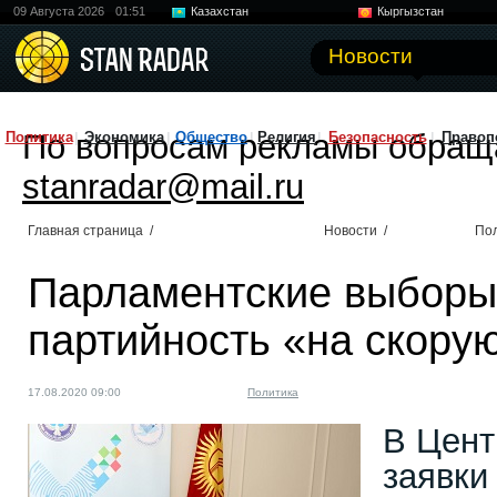
09 Августа 2026
01:51
Казахстан
Кыргызстан
Узбекистан
Китай
Новости
По вопросам рекламы обращ
Политика
Экономика
Общество
Религия
Безопасность
Правоп
stanradar@mail.ru
Главная страница
/
Новости
/
По
Парламентские выборы 
партийность «на скорую
17.08.2020 09:00
Политика
В Цент
заявки