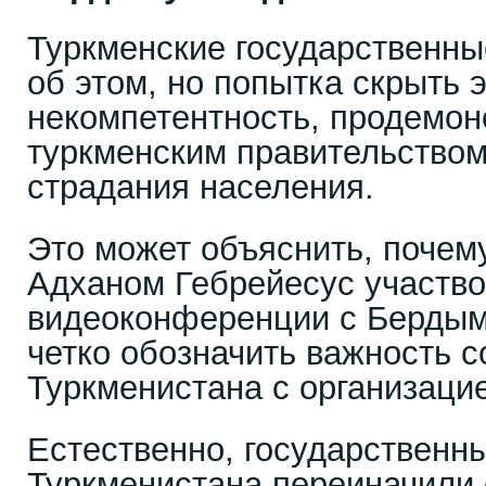
Туркменские государственн
об этом, но попытка скрыть э
некомпетентность, продемон
туркменским правительством
страдания населения.
Это может объяснить, почем
Адханом Гебрейесус участво
видеоконференции с Берды
четко обозначить важность с
Туркменистана с организаци
Естественно, государствен
Туркменистана переиначили 