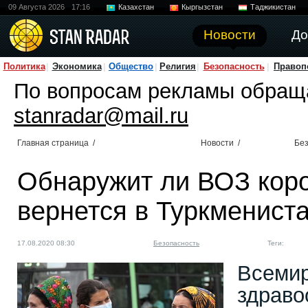
09 Августа 2026
17:16
Казахстан
Кыргызстан
Таджикистан
Новости
До
Политика
Экономика
Общество
Религия
Безопасность
Правоп
По вопросам рекламы обращ
stanradar@mail.ru
Главная страница
/
Новости
/
Без
Обнаружит ли ВОЗ коро
вернется в Туркменист
17.08.2020 08:30
Безопасность
Теги:
Всемир
здраво