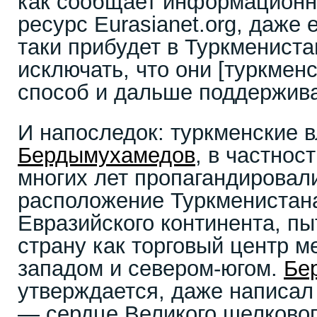
как сообщает информационн
ресурс Eurasianet.org, даже
таки прибудет в Туркмениста
исключать, что они [туркмен
способ и дальше поддержива
И напоследок: туркменские 
Бердымухамедов
, в частнос
многих лет пропагандировал
расположение Туркменистана
Евразийского континента, п
страну как торговый центр м
западом и севером-югом.
Бе
утверждается, даже написал
— сердце Великого шелковог