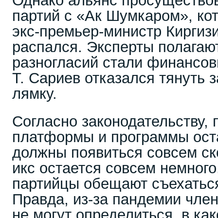
Однако альянс просуществов
партий с «Ак Шумкаром», ко
экс-премьер-министр Киргиз
распался. Эксперты полагают
разногласий стали финансо
Т. Сариев отказался тянуть 
лямку.
Согласно законодательству, 
платформы и программы ост
должны появиться совсем ск
икс остается совсем немного
партийцы обещают съехаться
Правда, из-за пандемии член
не могут определиться, в ка