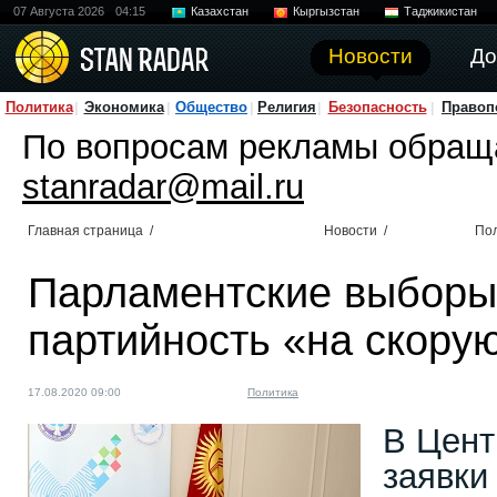
07 Августа 2026
04:15
Казахстан
Кыргызстан
Таджикистан
Новости
До
Политика
Экономика
Общество
Религия
Безопасность
Правоп
По вопросам рекламы обращ
stanradar@mail.ru
Главная страница
/
Новости
/
По
Парламентские выборы 
партийность «на скорую
17.08.2020 09:00
Политика
В Цент
заявки