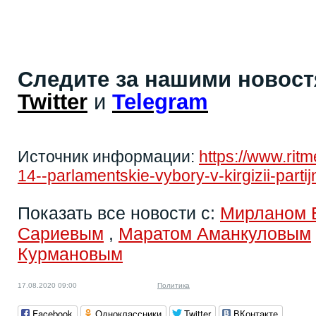
Следите за нашими новос
Twitter
и
Telegram
Источник информации:
https://www.rit
14--parlamentskie-vybory-v-kirgizii-part
Показать все новости с:
Мирланом 
Сариевым
,
Маратом Аманкуловым
Курмановым
17.08.2020 09:00
Политика
Facebook
Одноклассники
Twitter
ВКонтакте