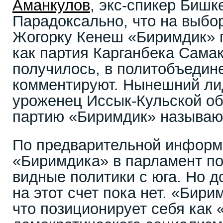
Аманкулов
, экс-спикер Бишк
Парадоксально, что на выбор
Жогорку Кенеш «Биримдик» 
как партия Карганбека Самак
получилось, в политобъедин
комментируют. Нынешний ли
уроженец Иссык-Кульской об
партию «Биримдик» называю
По предварительной информ
«Биримдика» в парламент п
видные политики с юга. Но 
на этот счет пока нет. «Бири
что позиционирует себя как 