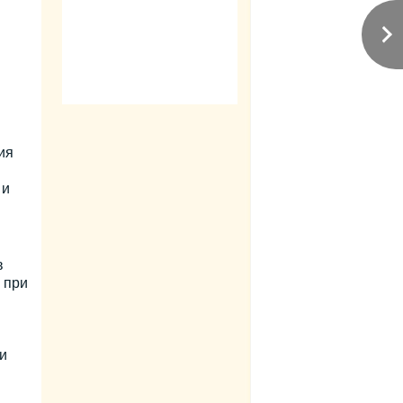
ия
 и
в
 при
и