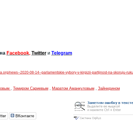
 на
Facebook
,
Twitter
и
Telegram
ia.org/news--2020-08-14--parlamentskie-vybory-v-kirgizii-partijnost-na-skoruju-ruk
ровым
,
Темиром Сариевым
,
Маратом Аманкуловым
,
Зайнидином
tter
ВКонтакте