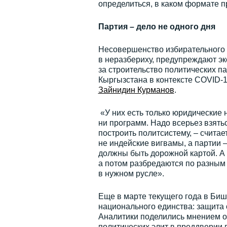
определиться, в каком формате п
Партия – дело не одного дня
Несовершенство избирательного 
в неразбериху, предупреждают эк
за строительство политических п
Кыргызстана в контексте COVID-
Зайнидин Курманов
.
«У них есть только юридические н
ни программ. Надо всерьез взятьс
построить политсистему, – считае
не индейские вигвамы, а партии 
должны быть дорожной картой. А 
а потом разбредаются по разным 
в нужном русле».
Еще в марте текущего года в Биш
национального единства: защита
Аналитики поделились мнением о
политических элит в преддверии