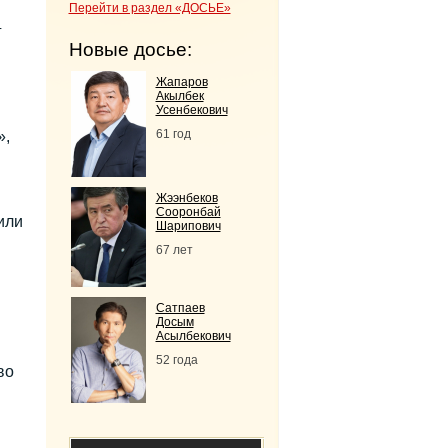
Перейти в раздел «ДОСЬЕ»
г
Новые досье:
Жапаров
Акылбек
Усенбекович
61 год
»,
Жээнбеков
Сооронбай
или
Шарипович
67 лет
Сатпаев
Досым
Асылбекович
52 года
во