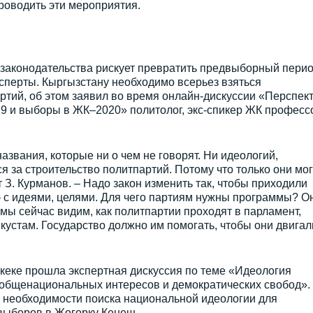
роводить эти мероприятия.
законодательства рискует превратить предвыборный пери
сперты. Кыргызстану необходимо всерьез взяться
артий, об этом заявил во время онлайн-дискуссии «Перспек
19 и выборы в ЖК–2020» политолог, экс-спикер ЖК професс
азвания, которые ни о чем не говорят. Ни идеологий,
я за строительство политпартий. Потому что только они мог
т З. Курманов. – Надо закон изменить так, чтобы приходили
– с идеями, целями. Для чего партиям нужны программы? О
мы сейчас видим, как политпартии проходят в парламент,
кустам. Государство должно им помогать, чтобы они двигал
кеке прошла экспертная дискуссия по теме «Идеология
 общенациональных интересов и демократических свобод».
 необходимости поиска национальной идеологии для
 выборов в Жогорку Кенеш.