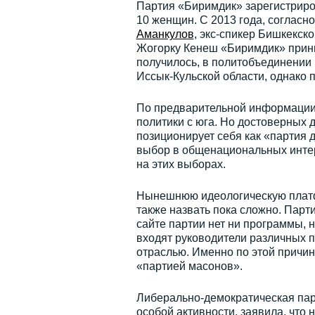
Партия «Биримдик» зарегистриро
10 женщин. С 2013 года, согласн
Аманкулов
, экс-спикер Бишкекско
Жогорку Кенеш «Биримдик» приним
получилось, в политобъединении
Иссык-Кульской области, однако
По предварительной информации,
политики с юга. Но достоверных д
позиционирует себя как «партия
выбор в общенациональных инте
на этих выборах.
Нынешнюю идеологическую платфо
также назвать пока сложно. Парт
сайте партии нет ни программы, н
входят руководители различных п
отраслью. Именно по этой причи
«партией масонов».
Либерально-демократическая парт
особой активности, заявила, что