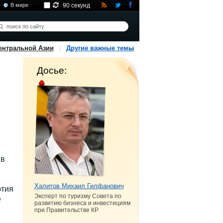
В мире
90 секунд
ентральной Азии
Другие важные темы
Досье:
 в
Халитов Михаил Гилфанович
ртия
Эксперт по туризму Совета по
е
развитию бизнеса и инвестициям
при Правительстве КР