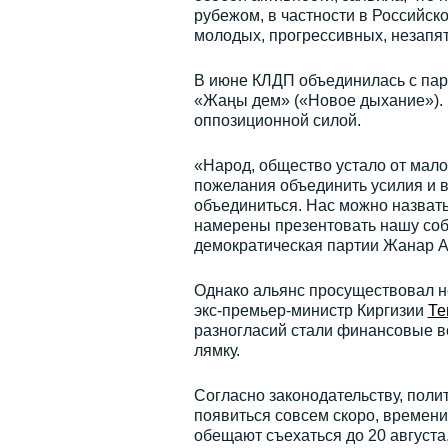
рубежом, в частности в Российс
молодых, прогрессивных, незапя
В июне КЛДП объединилась с пар
«Жаңы дем» («Новое дыхание»). 
оппозиционной силой.
«Народ, общество устало от мал
пожелания объединить усилия и 
объединиться. Нас можно назват
намерены презентовать нашу соб
демократическая партии Жанар А
Однако альянс просуществовал н
экс-премьер-министр Киргизии
Те
разногласий стали финансовые во
лямку.
Согласно законодательству, пол
появиться совсем скоро, времени
обещают съехаться до 20 августа.