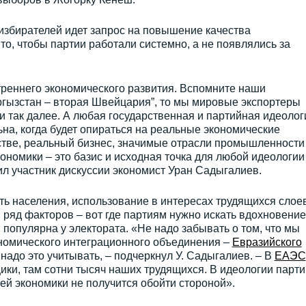
 избирателей идет запрос на повышение качества
то, чтобы партии работали системно, а не появлялись за
реннего экономического развития. Вспомните наши
ргызстан – вторая Швейцария”, то мы мировые экспортеры
 и так далее. А любая государственная и партийная идеолог
ьна, когда будет опираться на реальные экономические
тве, реальный бизнес, значимые отрасли промышленности
кономики – это базис и исходная точка для любой идеологии
ил участник дискуссии экономист Уран Садыгалиев.
ть населения, использование в интересах трудящихся слое
ряд факторов – вот где партиям нужно искать вдохновение
 популярна у электората. «Не надо забывать о том, что мы
ономического интеграционного объединения –
Евразийского
 надо это учитывать, – подчеркнул У. Садыгалиев. – В
ЕАЭС
ки, там сотни тысяч наших трудящихся. В идеологии парти
ей экономики не получится обойти стороной».