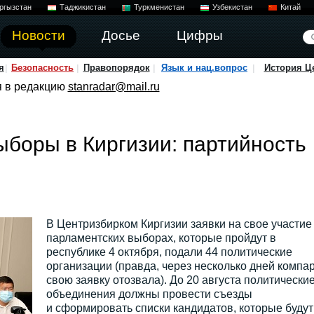
ргызстан
Таджикистан
Туркменистан
Узбекистан
Китай
Новости
Досье
Цифры
я
Безопасность
Правопорядок
Язык и нац.вопрос
История Ц
я в редакцию
stanradar@mail.ru
боры в Киргизии: партийность
В Центризбирком Киргизии заявки на свое участие
парламентских выборах, которые пройдут в
республике 4 октября, подали 44 политические
организации (правда, через несколько дней компа
свою заявку отозвала). До 20 августа политически
объединения должны провести съезды
и сформировать списки кандидатов, которые будут