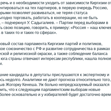
речь и о необходимости уходить от зависимости Киргизии о
ентироваться на тех партнеров, в первую очередь Россию,
орыми позволяет развиваться, не теряя статуса
годно торговать, работать в кооперации, но не быть
, – подчеркнул У. Садыгалиев. – Партии перед выборами в
 свою позицию, говорить, к примеру: «Россия – наш ключе
в таких-то и таких-то сферах».
новый состав парламента Киргизии партий и политиков,
ое союзничество с РФ и развитие сотрудничества в рамках
ской и религиозной окраски, а также соблюдение баланса
 юга страны отвечают интересам республики, нашла полно
и.
шние кандидаты в депутаты прислушаются к экспертному и
ь недолго. Аналитики не дают прогноза относительно того,
зыв Жогорку Кенеша. Уж больно непредсказуемый оказался
ерить, что к следующим парламентским выборам новые
более основательно и у избирателей будет достаточно вре