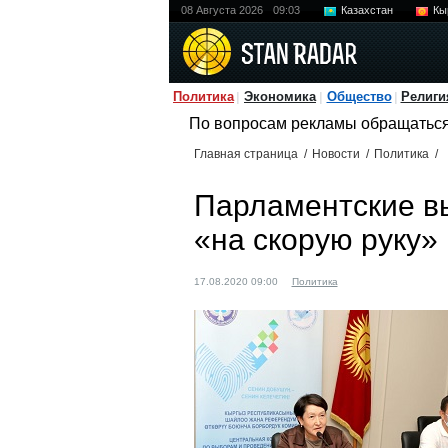
08 Августа 2026
09:03
Казахстан
Кы
Политика
Экономика
Общество
Религи
По вопросам рекламы обращатьс
Главная страница
/
Новости
/
Политика
/
Парламентские вы
«на скорую руку»
17.08.2020 09:00
Политика