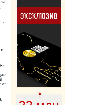
ыли
т
ец
 и
ан»
цию
ой
ают
а