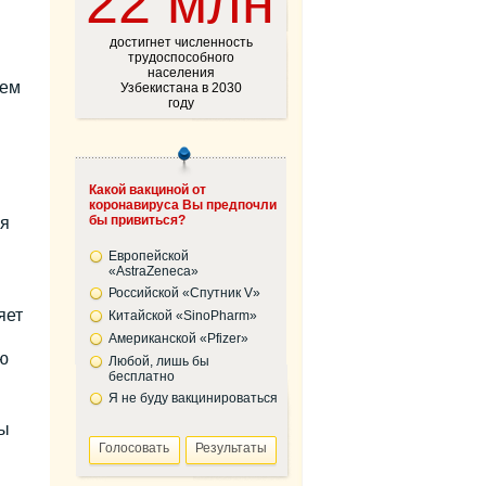
22 млн
достигнет численность
трудоспособного
населения
ием
Узбекистана в 2030
году
Какой вакциной от
коронавируса Вы предпочли
бы привиться?
мя
Европейской
«AstraZeneca»
Российской «Спутник V»
яет
Китайской «SinoPharm»
Американской «Pfizer»
ю
Любой, лишь бы
бесплатно
Я не буду вакцинироваться
ны