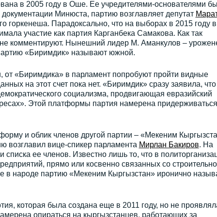
вана в 2005 году в Оше. Ее учредителями-основателями б
о документации Минюста, партию возглавляет депутат
Мара
го горкенеша. Парадоксально, что на выборах в 2015 году в
ала участие как партия Карганбека Самакова. Как так
 не комментируют. Нынешний лидер М. Аманкулов – урожен
 партию «Биримдик» называют южной.
 от «Биримдика» в парламент попробуют пройти видные
анных на этот счет пока нет. «Биримдик» сразу заявила, что
 демократического социализма, продвигающая евразийский
ресах». Этой платформы партия намерена придерживаться
рму и облик членов другой партии – «Мекеним Кыргызст
ию возглавил вице-спикер парламента
Мирлан Бакиров
. На
и списка ее членов. Известно лишь то, что в политорганиза
редприятий, прямо или косвенно связанных со строительн
не в народе партию «Мекеним Кыргызстан» иронично назыв
ия, которая была создана еще в 2011 году, но не проявлял
 намерена опираться на кыргызстанцев, работающих за