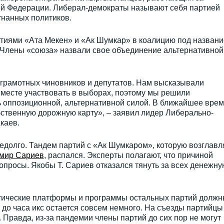
кой Федерации. Либерал-демократы называют себя партией
тнанных политиков.
тиями «Ата Мекен» и «Ак Шумкар» в коалицию под назван
Члены «союза» назвали свое объединение альтернативной
ограмотных чиновников и депутатов. Нам высказывали
вместе участвовать в выборах, поэтому мы решили
ь оппозиционной, альтернативной силой. В ближайшее вре
ственную дорожную карту», – заявил лидер Либерально-
каев.
едолго. Тандем партий с «Ак Шумкаром», которую возглавл
мир Сариев
, распался. Эксперты полагают, что причиной
просы. Якобы Т. Сариев отказался тянуть за всех денежну
итические платформы и программы остальных партий долж
 до часа икс остается совсем немного. На съезды партийцы
 Правда, из-за пандемии члены партий до сих пор не могут