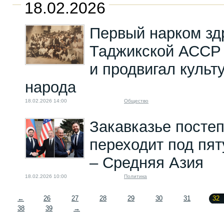
18.02.2026
Первый нарком зд
Таджикской АССР 
и продвигал культ
народа
18.02.2026 14:00
Общество
Закавказье посте
переходит под пя
– Средняя Азия
18.02.2026 10:00
Политика
←
26
27
28
29
30
31
32
38
39
→