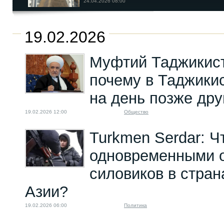
24.04.2026 08:00
Западному НПО-
19.02.2026
активисту из
Кыргызстана...
Муфтий Таджикист
02.08.2023 10:00
почему в Таджикис
на день позже дру
19.02.2026 12:00
Общество
Turkmen Serdar: Ч
одновременными 
силовиков в стра
Азии?
19.02.2026 06:00
Политика