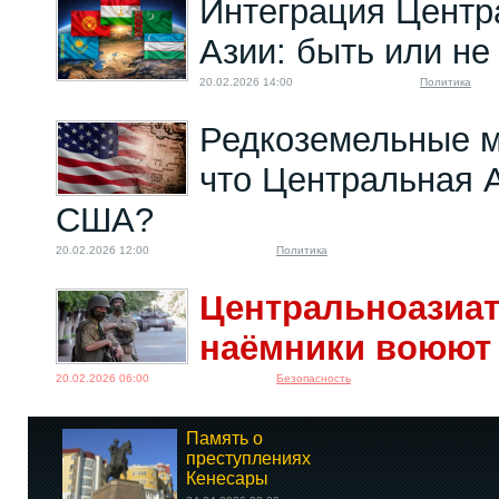
Интеграция Центр
Азии: быть или не
20.02.2026 14:00
Политика
Редкоземельные 
что Центральная 
США?
20.02.2026 12:00
Политика
Центральноазиат
наёмники воюют 
20.02.2026 06:00
Безопасность
Память о
преступлениях
Кенесары