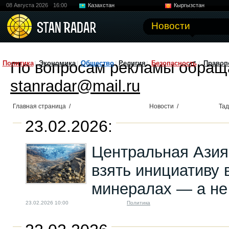
08 Августа 2026
16:00
Казахстан
Кыргызстан
Узбекистан
Китай
Новости
По вопросам рекламы обращ
Политика
Экономика
Общество
Религия
Безопасность
Правоп
stanradar@mail.ru
Главная страница
/
Новости
/
Тад
23.02.2026:
Центральная Азия
взять инициативу 
минералах — а не
23.02.2026 10:00
Политика