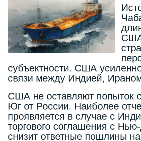
Ист
Чаб
дли
США
стра
пер
субъектности. США усиленно
связи между Индией, Ираном
США не оставляют попыток 
Юг от России. Наиболее отче
проявляется в случае с Инди
торгового соглашения с Нью
снизит ответные пошлины на