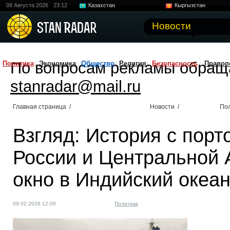
08 Августа 2026
23:12
Казахстан
Кыргызстан
Узбекистан
Китай
Новости
По вопросам рекламы обращ
Политика
Экономика
Общество
Религия
Безопасность
Правоп
stanradar@mail.ru
Главная страница
/
Новости
/
По
Взгляд: История с порт
России и Центральной 
окно в Индийский океа
09.02.2026 12:00
Политика