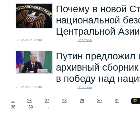
Почему в новой С
национальной без
Центральной Азии
23.12.2025 12:00
Политика
Путин предложил 
архивный сборник
в победу над нац
23.12.2025 06:00
Политика
←
26
27
28
29
30
31
32
38
39
→