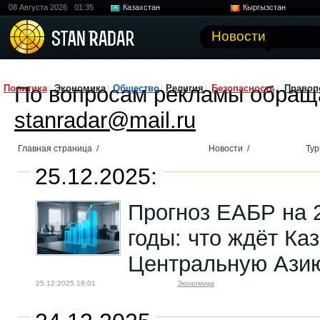
08 Августа 2026
01:35
Казахстан
Кыргызстан
Узбекистан
Китай
Новости
По вопросам рекламы обращ
Политика
Экономика
Общество
Религия
Безопасность
Правоп
stanradar@mail.ru
Главная страница
/
Новости
/
Тур
25.12.2025:
Прогноз ЕАБР на 
годы: что ждёт Ка
Центральную Ази
25.12.2025 18:01
Экономика