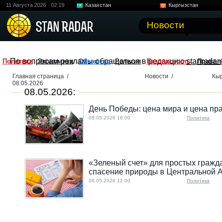
11 Августа 2026
02:19
Казахстан
Кыргызстан
Узбекистан
Китай
Новости
По вопросам рекламы обращаться в редакцию
stanradar
Политика
Экономика
Общество
Религия
Безопасность
Правоп
Главная страница
/
Новости
/
Кы
08.05.2026
08.05.2026:
День Победы: цена мира и цена пр
08.05.2026 18:00
Политика
«Зеленый счет» для простых гражда
спасение природы в Центральной 
08.05.2026 12:00
Политика