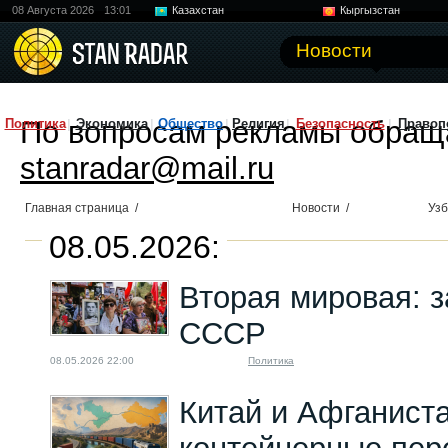
08 Августа 2026
13:01
Казахстан
Кыргызстан
Узбекистан
Китай
Новости
По вопросам рекламы обращ
Политика
Экономика
Общество
Религия
Безопасность
Правоп
stanradar@mail.ru
Главная страница
/
Новости
/
Узб
08.05.2026:
Вторая мировая: з
СССР
08.05.2026 22:00
Политика
Китай и Афганист