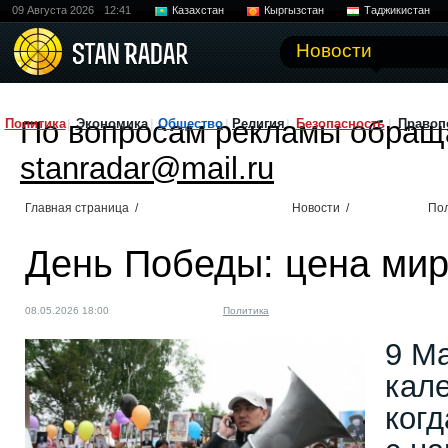
09 Августа 2026
12:41
Казахстан
Кыргызстан
Таджикистан
Новости
По вопросам рекламы обращ
Политика
Экономика
Общество
Религия
Безопасность
Правоп
stanradar@mail.ru
Главная страница
/
Новости
/
По
День Победы: цена мир
08.05.2026 18:00
Политика
9 Ма
кале
когд