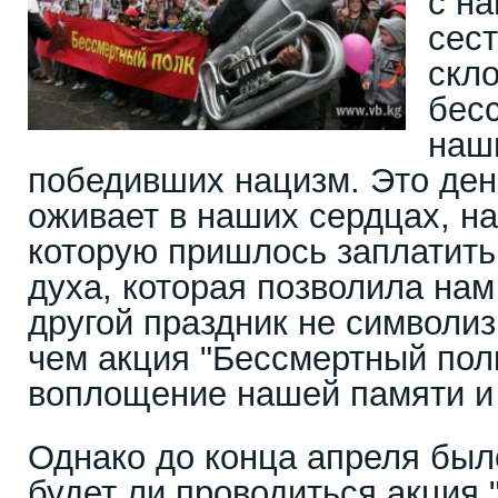
с н
сест
скл
бес
наш
победивших нацизм. Это день
оживает в наших сердцах, н
которую пришлось заплатить 
духа, которая позволила нам
другой праздник не символиз
чем акция "Бессмертный пол
воплощение нашей памяти и 
Однако до конца апреля был
будет ли проводиться акция 