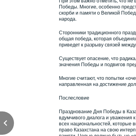
При этом важно отметить, что не
Победы. Многие, особенно предс
скорби и памяти о Великой Победе
народа.
Сторонники традиционного праздн
общая победа, которая объединя
приведет к разрыву связей между
Существует опасение, что радик
значения Победы и подвигов предк
Многие считают, что попытки «оч
направленная на достижение дол
Послесловие
Празднование Дня Победы в Каза
вдумчивого диалога и уважения к
всех национальностей, которые в
право Казахстана на свою интер
памяти. Целью должно быть не «