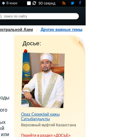
В мире
90 секунд
ентральной Азии
Другие важные темы
Досье:
годы
ого
Ораз Серикбай кажы
Сатыбалдыулы
рых
Верховный муфтий Казахстана
ый
 или
Перейти в раздел «ДОСЬЕ»