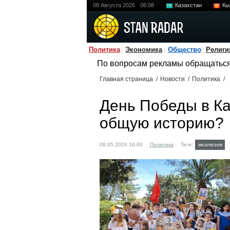
08 Августа 2026
06:08
Казахстан
Кы
Политика
Экономика
Общество
Религи
По вопросам рекламы обращатьс
Главная страница
/
Новости
/
Политика
/
День Победы в Ка
общую историю?
08.05.2026 16:00
Политика
Теги:
эксклюзив