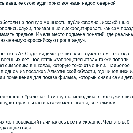
расывавшие свою аудиторию волнами недостоверной
работали на полную мощность: публиковались искажённые
вались слухи, призванные дискредитировать как сам празд
память предков. Имела место подмена понятий, где реальн
 называемую «российскую пропаганду».
кое-кто в Ак-Орде, видимо, решил «выслужиться» – отсюда
 военных лет. Под каток «запрещательства» также попали
ая символика в школах, которую тоже отменили. Наиболее
в одном из поселков Алматинской области, где чиновники и
ии помещения для показа фильма, который сняли сами дет
оизошёл в Уральске. Там группа молодчиков, вооружившис
лпу, которая пыталась возложить цветы, выкрикивая
их же провокаций начиналось всё на Украине. Чём это всё
ледующие годы.