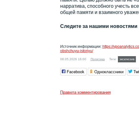
нарратива, способного учесть вс
общей памяти и взаимного уваже
Следите за нашими новостями
Источник информации:
https://vpoanalytics.
obshchuyu-istoriyu/
08.05.2026 16:00
Политика
Теги:
эксклюзив
Facebook
Одноклассники
Twi
Правила комментирования