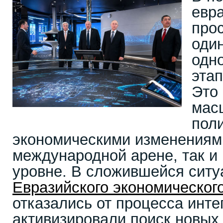
евр
про
оди
одн
этап
Это 
мас
пол
экономическими изменениями
международной арене, так и
уровне. В сложившейся ситу
Евразийского экономическог
отказались от процесса инте
активизировали поиск новых