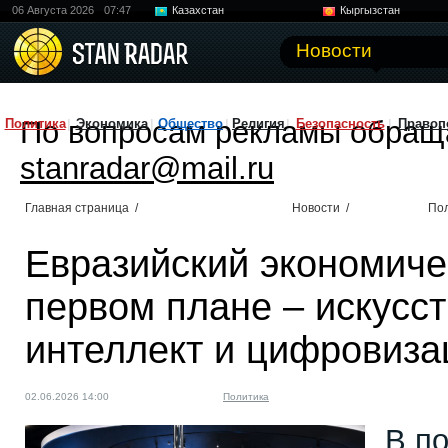
06 Августа 2026
07:47
Казахстан
Кыргызстан
Узбекистан
Китай
Новости
По вопросам рекламы обращ
Политика
Экономика
Общество
Религия
Безопасность
Правоп
stanradar@mail.ru
Главная страница
/
Новости
/
По
Евразийский экономиче
первом плане – искусс
интеллект и цифровиза
02.06.2026 14:00
Политика
В п