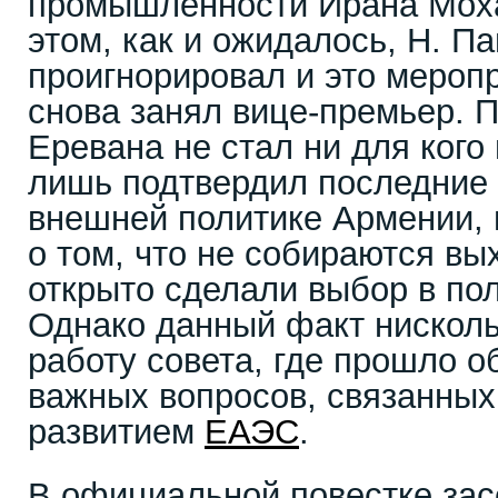
промышленности Ирана Мох
этом, как и ожидалось, Н. П
проигнорировал и это меропр
снова занял вице-премьер.
Еревана не стал ни для ког
лишь подтвердил последние 
внешней политике Армении, г
о том, что не собираются вы
открыто сделали выбор в пол
Однако данный факт нисколь
работу совета, где прошло 
важных вопросов, связанны
развитием
ЕАЭС
.
В официальной повестке зас