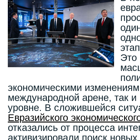
евр
про
оди
одн
этап
Это 
мас
пол
экономическими изменениями
международной арене, так и
уровне. В сложившейся ситу
Евразийского экономическог
отказались от процесса инте
активизировали поиск новых