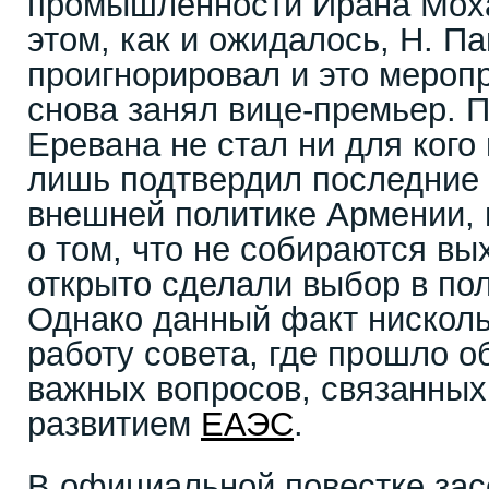
промышленности Ирана Мох
этом, как и ожидалось, Н. П
проигнорировал и это меропр
снова занял вице-премьер.
Еревана не стал ни для ког
лишь подтвердил последние 
внешней политике Армении, г
о том, что не собираются вы
открыто сделали выбор в пол
Однако данный факт нисколь
работу совета, где прошло 
важных вопросов, связанны
развитием
ЕАЭС
.
В официальной повестке зас