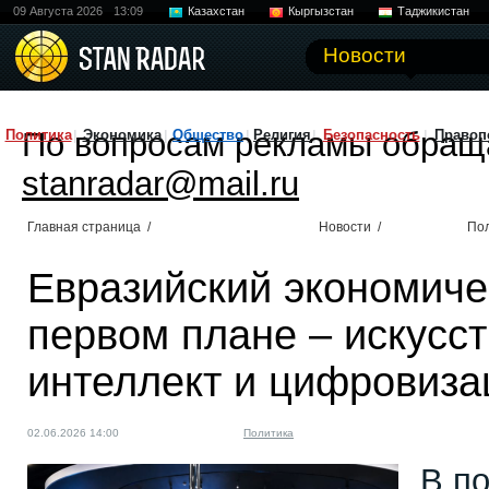
09 Августа 2026
13:09
Казахстан
Кыргызстан
Таджикистан
Новости
По вопросам рекламы обращ
Политика
Экономика
Общество
Религия
Безопасность
Правоп
stanradar@mail.ru
Главная страница
/
Новости
/
По
Евразийский экономиче
первом плане – искусс
интеллект и цифровиза
02.06.2026 14:00
Политика
В п