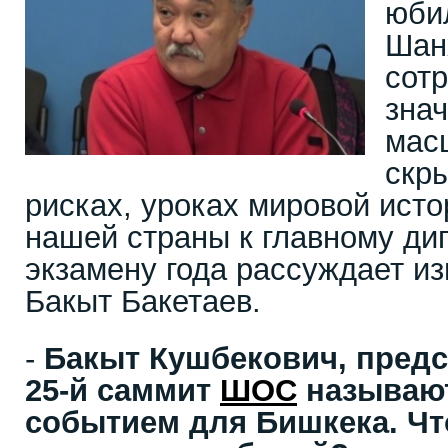
юби
Шан
сотр
знач
мас
скр
рисках, уроках мировой исто
нашей страны к главному ди
экзамену года рассуждает и
Бакыт Бакетаев.
-
Бакыт Кушбекович, предс
25-й саммит
ШОС
называют
событием для Бишкека. Чт