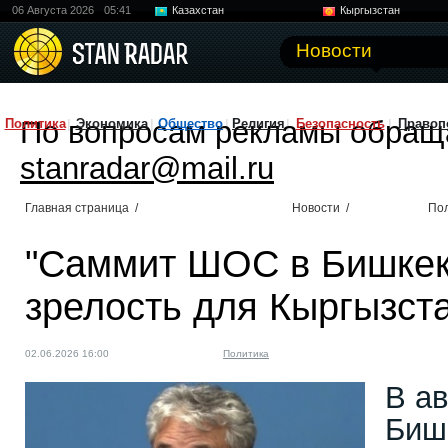
06 Августа 2026
05:41
Казахстан
Кыргызстан
Узбекистан
Китай
Новости
По вопросам рекламы обращ
Политика
Экономика
Общество
Религия
Безопасность
Правоп
stanradar@mail.ru
Главная страница
/
Новости
/
По
"Саммит ШОС в Бишкеке
зрелость для Кыргызст
02.06.2026 16:00
Политика
В ав
Биш