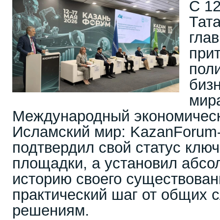
С 12
Тат
глав
при
поли
бизн
мира
Международный экономическ
Исламский мир: KazanForum-
подтвердил свой статус клю
площадки, а установил абсо
историю своего существован
практический шаг от общих 
решениям.