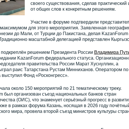
своего существования, сделав практический 
от общих слов к конкретным решениям.
Участие в форуме подтвердили представите
м максимумом для этого мероприятия. Заявленная географи
незии до Мали, от Турции до Пакистана, делая KazanForum
Традиционно масштабной делегацией представлен Кыргызс
л подкреплён решением Президента России
Владимира Пут
придании KazanForum федерального статуса. Организацион
редседателя правительства России Марат Хуснуллин, а
сыграл раис Татарстана Рустам Минниханов. Оператором по
 выступил Фонд «Росконгресс».
ала около 150 мероприятий по 21 тематическому треку.
 был организован съезд национальных банков стран
чества (ОИС), что знаменует серьёзный прогресс в развити
акже в рамках форума Казань, носящая в 2026 году почётны
ского мира, провела второй съезд министров культуры стра