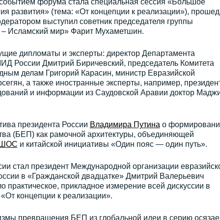
событием форума стала специальная сессия «Большое
гия развития» (тема: «От концепции к реализации»), проше
одератором выступил советник председателя группы
я – Исламский мир» Фарит Мухаметшин.
дущие дипломаты и эксперты: директор Департамента
МИД России Дмитрий Биричевский, председатель Комитета
ным делам Григорий Карасин, министр Евразийской
сегян, а также иностранные эксперты, например, президен
дований и информации из Саудовской Аравии доктор Мадж
тива президента России
Владимира Путина
о формировани
тва (БЕП) как рамочной архитектуры, объединяющей
ШОС
и китайской инициативы «Один пояс — один путь».
сии стал президент Международной организации евразийск
оссии в «Гражданской двадцатке» Дмитрий Валерьевич
о практическое, прикладное измерение всей дискуссии в
 «От концепции к реализации».
измы превращения БЕП из глобальной идеи в серию осяза