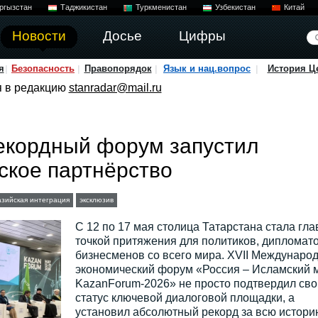
ргызстан
Таджикистан
Туркменистан
Узбекистан
Китай
Новости
Досье
Цифры
я
Безопасность
Правопорядок
Язык и нац.вопрос
История Ц
я в редакцию
stanradar@mail.ru
екордный форум запустил
ское партнёрство
азийская интеграция
эксклюзив
С 12 по 17 мая столица Татарстана стала гла
точкой притяжения для политиков, дипломато
бизнесменов со всего мира. XVII Междунаро
экономический форум «Россия – Исламский 
KazanForum-2026» не просто подтвердил сво
статус ключевой диалоговой площадки, а
установил абсолютный рекорд за всю истори