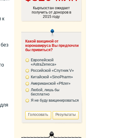
Кыргызстан ожидает
получить от доноров в
2015 году
 к
Какой вакциной от
 без
коронавируса Вы предпочли
бы привиться?
Европейской
го
«AstraZeneca»
Российской «Спутник V»
Китайской «SinoPharm»
Американской «Pfizer»
Любой, лишь бы
бесплатно
Я не буду вакцинироваться
 для