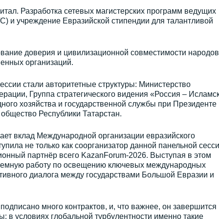
питал. Разработка сетевых магистерских программ ведущих
ГС) и учреждение Евразийской стипендии для талантливой
ование доверия и цивилизационной совместимости народов
енных организаций.
ессии стали авторитетные структуры: Министерство
рации, Группа стратегического видения «Россия – Исламс
дного хозяйства и государственной службы при Президенте
общество Республики Татарстан.
ает вклад Международной организации евразийского
упила не только как соорганизатор данной панельной сесси
онный партнёр всего KazanForum-2026. Выступая в этом
темную работу по освещению ключевых международных
тивного диалога между государствами Большой Евразии и
подписано много контрактов, и, что важнее, он завершится
: в условиях глобальной турбулентности именно такие