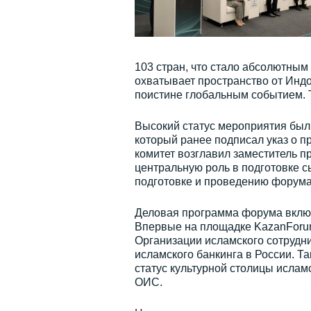
103 стран, что стало абсолютны
охватывает пространство от Индо
поистине глобальным событием. 
Высокий статус мероприятия бы
который ранее подписал указ о 
комитет возглавил заместитель п
центральную роль в подготовке 
подготовке и проведению форума
Деловая программа форума включ
Впервые на площадке KazanForum
Организации исламского сотрудни
исламского банкинга в России. Т
статус культурной столицы ислам
ОИС.