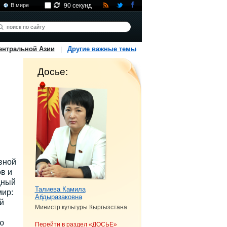
В мире
90 секунд
ентральной Азии
Другие важные темы
Досье:
вной
в и
дный
Талиева Камила
мир:
Абдыразаковна
й
Министр культуры Кыргызстана
ю
Перейти в раздел «ДОСЬЕ»