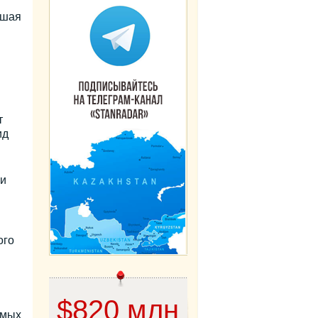
дшая
т
ид
и
ого
$820 млн
емых