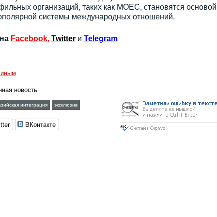
фильных организаций, таких как МОЕС, становятся основой
гополярной системы международных отношений.
 на
Facebook
,
Twitter
и
Telegram
тиным
нная новость
азийская интеграция
эксклюзив
tter
ВКонтакте