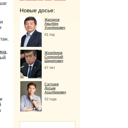
шаг
Новые досье:
Жапаров
ли
Акылбек
я
Усенбекович
61 год
тан.
ина
,
Жээнбеков
Сооронбай
ный
Шарипович
67 лет
Сатпаев
Досым
Асылбекович
и
52 года
й
н