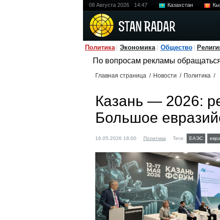
08 Августа 2026
14:47
Казахстан
Кы
Политика
Экономика
Общество
Религи
По вопросам рекламы обращатьс
Главная страница
/
Новости
/
Политика
/
Казань — 2026: р
Большое евразий
16.05.2026 18:00
Политика
Теги:
ЕАЭС
евр