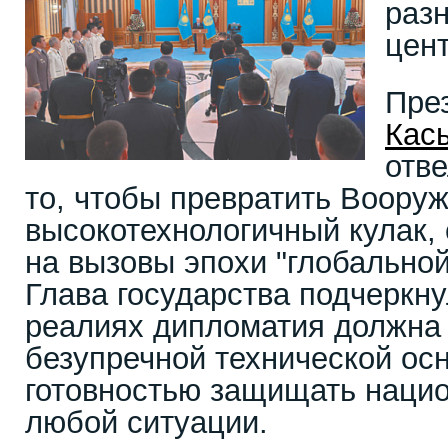
раз
цен
Пре
Кас
отве
то, чтобы превратить Воору
высокотехнологичный кулак,
на вызовы эпохи "глобальной
Глава государства подчеркн
реалиях дипломатия должна
безупречной технической ос
готовностью защищать наци
любой ситуации.