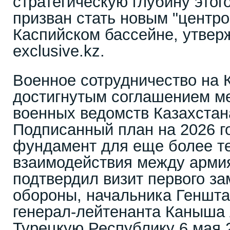
стратегическую глубину этог
призван стать новым "центро
Каспийском бассейне, утвер
exclusive.kz.
Военное сотрудничество на 
достигнутым соглашением м
военных ведомств Казахстан
Подписанный план на 2026 г
фундамент для еще более т
взаимодействия между армия
подтвердил визит первого з
обороны, начальника Геншта
генерал-лейтенанта Каныша 
Турецкую Республику 6 мая 