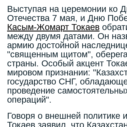
Выступая на церемонии ко 
Отечества 7 мая, и Дню Поб
Касым-Жомарт Токаев
обрат
между двумя датами. Он на
армию достойной наследнице
"священным щитом", оберег
страны. Особый акцент Тока
мировом признании: "Казахс
государство СНГ, обладающ
проведение самостоятельны
операций".
Говоря о внешней политике и
Токаев заявил, что Казахста