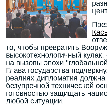
раз
цен
Пре
Кас
отве
то, чтобы превратить Воору
высокотехнологичный кулак,
на вызовы эпохи "глобальной
Глава государства подчеркн
реалиях дипломатия должна
безупречной технической ос
готовностью защищать наци
любой ситуации.