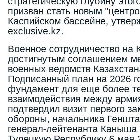
стратегическую глубину этог
призван стать новым "центро
Каспийском бассейне, утвер
exclusive.kz.
Военное сотрудничество на 
достигнутым соглашением м
военных ведомств Казахстан
Подписанный план на 2026 г
фундамент для еще более т
взаимодействия между армия
подтвердил визит первого з
обороны, начальника Геншта
генерал-лейтенанта Каныша 
Турецкую Республику 6 мая 