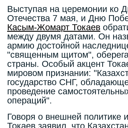
Выступая на церемонии ко 
Отечества 7 мая, и Дню Поб
Касым-Жомарт Токаев
обрат
между двумя датами. Он на
армию достойной наследнице
"священным щитом", оберег
страны. Особый акцент Тока
мировом признании: "Казахс
государство СНГ, обладающ
проведение самостоятельны
операций".
Говоря о внешней политике и
Токаев заявил, что Казахста