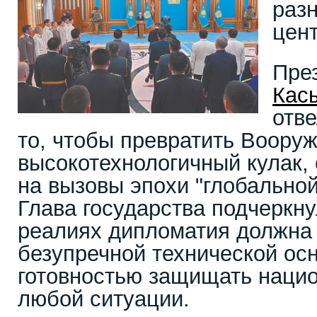
раз
цен
Пре
Кас
отве
то, чтобы превратить Воору
высокотехнологичный кулак,
на вызовы эпохи "глобальной
Глава государства подчеркн
реалиях дипломатия должна
безупречной технической ос
готовностью защищать наци
любой ситуации.