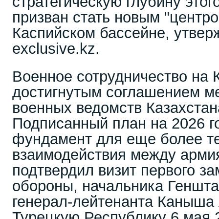
стратегическую глубину этог
призван стать новым "центро
Каспийском бассейне, утвер
exclusive.kz.
Военное сотрудничество на 
достигнутым соглашением м
военных ведомств Казахстан
Подписанный план на 2026 г
фундамент для еще более т
взаимодействия между армия
подтвердил визит первого з
обороны, начальника Геншта
генерал-лейтенанта Каныша 
Турецкую Республику 6 мая 