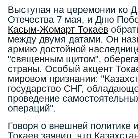
Выступая на церемонии ко 
Отечества 7 мая, и Дню Поб
Касым-Жомарт Токаев
обрат
между двумя датами. Он на
армию достойной наследнице
"священным щитом", оберег
страны. Особый акцент Тока
мировом признании: "Казахс
государство СНГ, обладающ
проведение самостоятельны
операций".
Говоря о внешней политике и
Токаев заявил, что Казахста