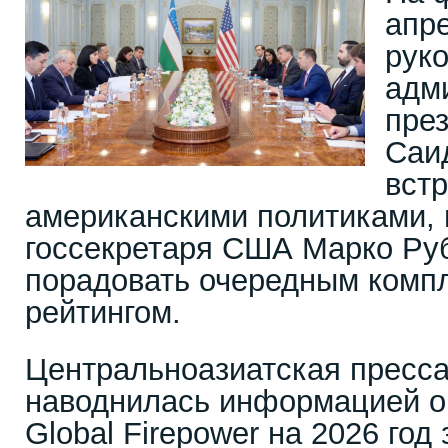
апр
рук
адм
пре
Саи
вст
американскими политиками,
госсекретаря США Марко Ру
порадовать очередным ком
рейтингом.
Центральноазиатская пресса
наводнилась информацией о 
Global Firepower на 2026 го