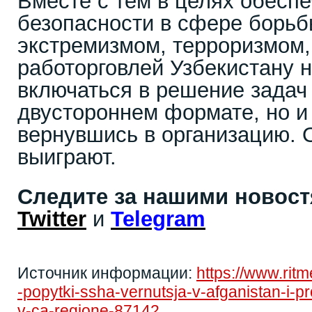
Вместе с тем в целях обесп
безопасности в сфере борьб
экстремизмом, терроризмом, 
работорговлей Узбекистану 
включаться в решение задач 
двустороннем формате, но и
вернувшись в организацию. О
выиграют.
Следите за нашими новос
Twitter
и
Telegram
Источник информации:
https://www.rit
-popytki-ssha-vernutsja-v-afganistan-i-
v-ca-regione-87142