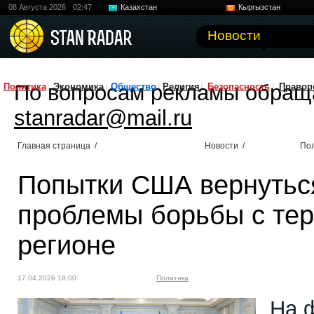
08 Августа 2026
02:47
Казахстан
Кыргызстан
Узбекистан
Китай
Новости
По вопросам рекламы обращ
Политика
Экономика
Общество
Религия
Безопасность
Правоп
stanradar@mail.ru
Главная страница
/
Новости
/
По
Попытки США вернуться
проблемы борьбы с тер
регионе
17.04.2026 18:00
Политика
На ф