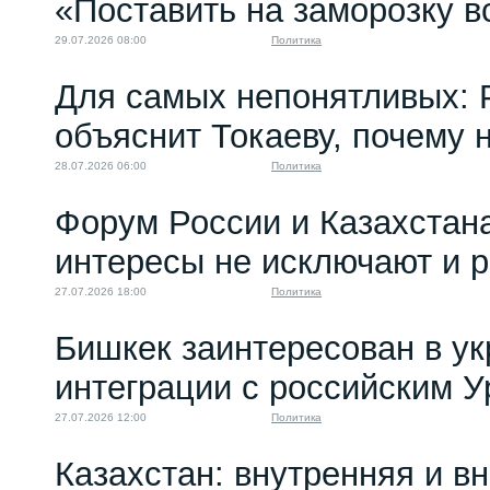
«Поставить на заморозку в
Социалистическая
партия Казахстана...
29.07.2026 08:00
Политика
25.11.2024 10:00
Для самых непонятливых: 
объяснит Токаеву, почему
28.07.2026 06:00
Политика
Форум России и Казахстан
интересы не исключают и 
27.07.2026 18:00
Политика
Бишкек заинтересован в у
интеграции с российским 
27.07.2026 12:00
Политика
Казахстан: внутренняя и в