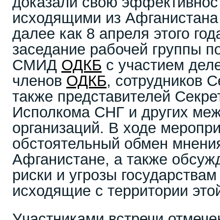
доказали свою эффективност
исходящими из Афганистана 
далее как 8 апреля этого го
заседание рабочей группы п
СМИД
ОДКБ
с участием деле
членов
ОДКБ
, сотрудников 
также представителей Секр
Исполкома СНГ и других ме
организаций. В ходе меропр
обстоятельный обмен мнения
Афганистане, а также обсу
риски и угрозы государства
исходящие с территории это
Участниками встречи отмече