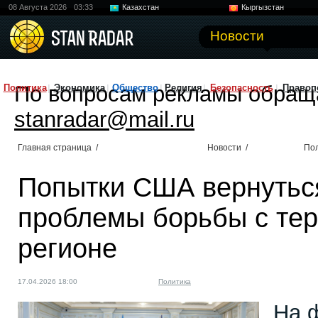
08 Августа 2026
03:33
Казахстан
Кыргызстан
Узбекистан
Китай
Новости
По вопросам рекламы обращ
Политика
Экономика
Общество
Религия
Безопасность
Правоп
stanradar@mail.ru
Главная страница
/
Новости
/
По
Попытки США вернуться
проблемы борьбы с тер
регионе
17.04.2026 18:00
Политика
На ф