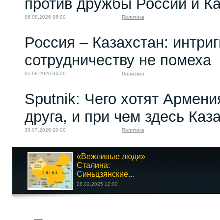
против дружбы России и К
06.08.2026 06:00
Политика
Россия – Казахстан: интри
сотрудничеству не помеха
05.08.2026 06:00
Политика
Sputnik: Чего хотят Армени
друга, и при чем здесь Каз
30.07.2026 20:00
Политика
«Вежливые люди»
Сталина:
Синьцзянские...
28.02.2025 12:00
Аудиторская палата