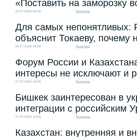
«Поставить на заморозку в
РК действует по...
28.12.2023 16:00
29.07.2026 08:00
Политика
Для самых непонятливых: 
объяснит Токаеву, почему
28.07.2026 06:00
Политика
Форум России и Казахстан
интересы не исключают и 
27.07.2026 18:00
Политика
Бишкек заинтересован в у
интеграции с российским 
27.07.2026 12:00
Политика
Казахстан: внутренняя и в