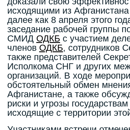
доказали свою эффективност
исходящими из Афганистана 
далее как 8 апреля этого го
заседание рабочей группы п
СМИД
ОДКБ
с участием деле
членов
ОДКБ
, сотрудников 
также представителей Секр
Исполкома СНГ и других ме
организаций. В ходе меропр
обстоятельный обмен мнения
Афганистане, а также обсу
риски и угрозы государства
исходящие с территории это
Участниками встречи отмече