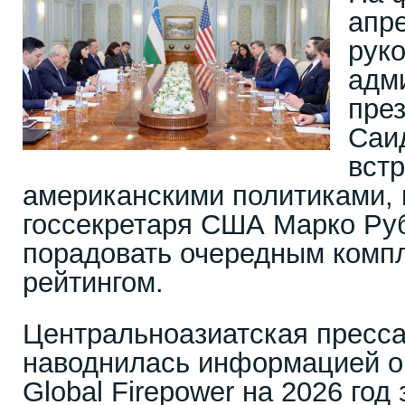
апр
рук
адм
пре
Саи
вст
американскими политиками,
госсекретаря США Марко Ру
порадовать очередным ком
рейтингом.
Центральноазиатская пресса
наводнилась информацией о 
Global Firepower на 2026 го