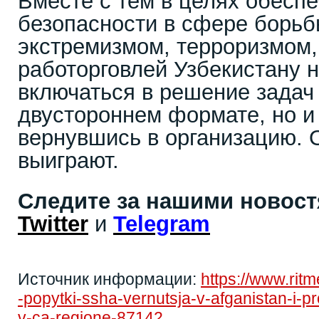
Вместе с тем в целях обесп
безопасности в сфере борьб
экстремизмом, терроризмом, 
работорговлей Узбекистану 
включаться в решение задач 
двустороннем формате, но и
вернувшись в организацию. О
выиграют.
Следите за нашими новос
Twitter
и
Telegram
Источник информации:
https://www.rit
-popytki-ssha-vernutsja-v-afganistan-i-
v-ca-regione-87142