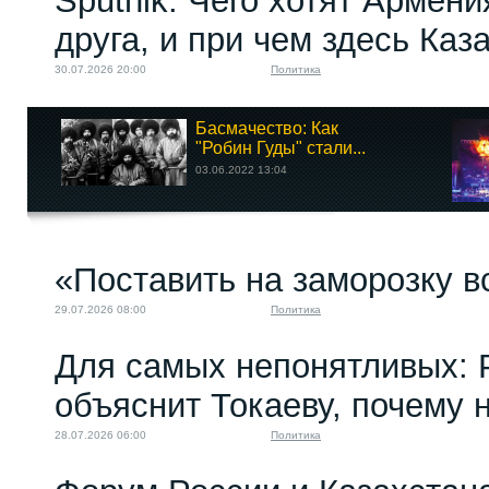
Sputnik: Чего хотят Армени
друга, и при чем здесь Каз
30.07.2026 20:00
Политика
Басмачество: Как
"Робин Гуды" стали...
03.06.2022 13:04
«Поставить на заморозку в
29.07.2026 08:00
Политика
Для самых непонятливых: 
объяснит Токаеву, почему
28.07.2026 06:00
Политика