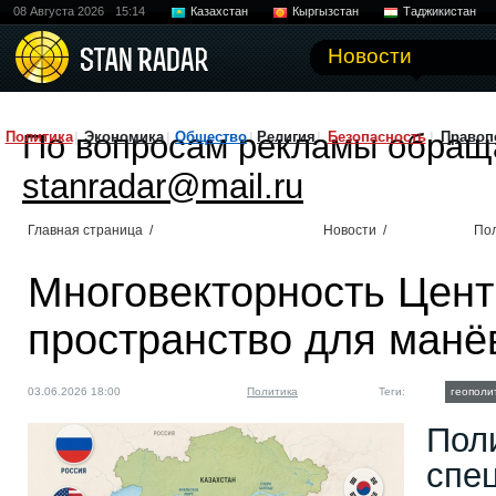
08 Августа 2026
15:14
Казахстан
Кыргызстан
Таджикистан
Новости
По вопросам рекламы обращ
Политика
Экономика
Общество
Религия
Безопасность
Правоп
stanradar@mail.ru
Главная страница
/
Новости
/
По
Многовекторность Цент
пространство для манё
03.06.2026 18:00
Политика
Теги:
геополи
Пол
спе