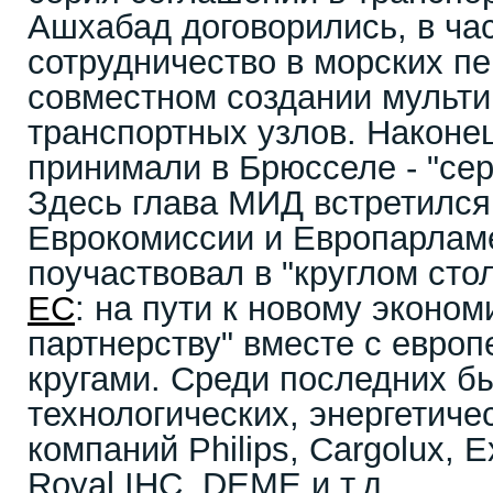
Ашхабад договорились, в час
сотрудничество в морских пе
совместном создании мульт
транспортных узлов. Наконе
принимали в Брюсселе - "се
Здесь глава МИД встретился
Еврокомиссии и Европарламе
поучаствовал в "круглом сто
ЕС
: на пути к новому эконо
партнерству" вместе с евро
кругами. Среди последних б
технологических, энергетиче
компаний Philips, Cargolux, 
Royal IHC, DEME и т.д.