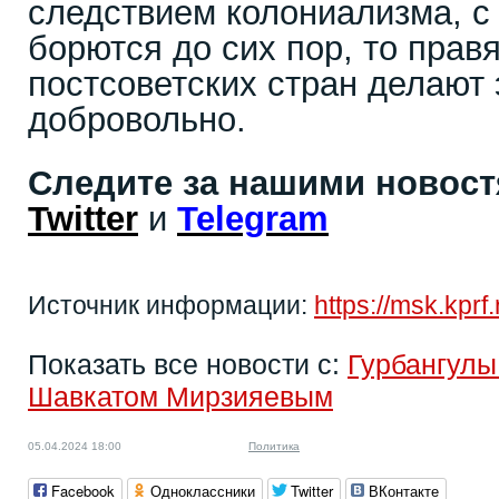
следствием колониализма, с
борются до сих пор, то пра
постсоветских стран делают 
добровольно.
Следите за нашими новос
Twitter
и
Telegram
Источник информации:
https://msk.kpr
Показать все новости с:
Гурбангул
Шавкатом Мирзияевым
05.04.2024 18:00
Политика
Facebook
Одноклассники
Twitter
ВКонтакте