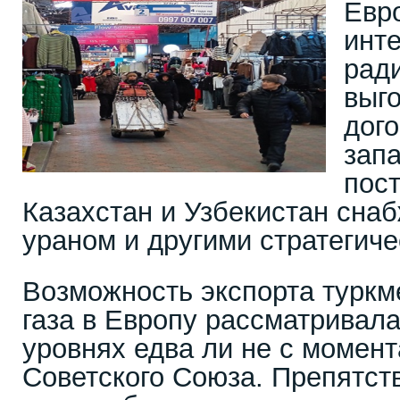
Евро
инте
рад
выг
дого
зап
пост
Казахстан и Узбекистан сна
ураном и другими стратегич
Возможность экспорта туркм
газа в Европу рассматривала
уровнях едва ли не с момен
Советского Союза. Препятств