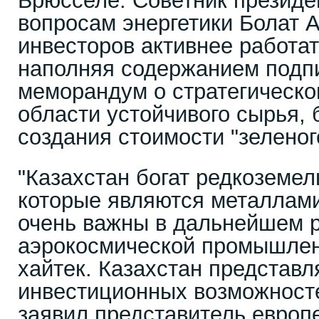
Брюсселе. Советник президе
вопросам энергетики Болат 
инвесторов активнее работат
наполняя содержанием подпи
меморандум о стратегическо
области устойчивого сырья, 
создания стоимости "зеленог
"Казахстан богат редкоземе
которые являются металлам
очень важны в дальнейшем р
аэрокосмической промышлен
хайтек. Казахстан представл
инвестиционных возможносте
заявил представитель европ