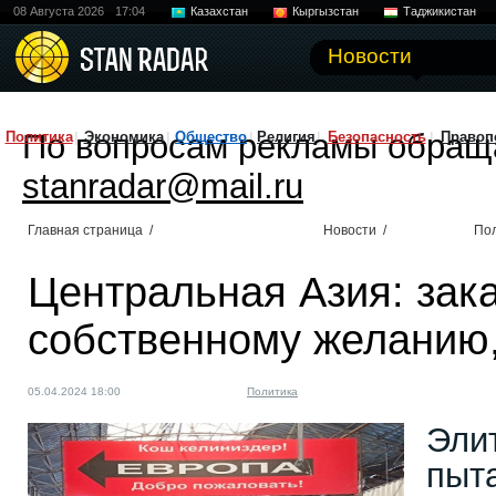
08 Августа 2026
17:04
Казахстан
Кыргызстан
Таджикистан
Новости
По вопросам рекламы обращ
Политика
Экономика
Общество
Религия
Безопасность
Правоп
stanradar@mail.ru
Главная страница
/
Новости
/
По
Центральная Азия: зак
собственному желанию
05.04.2024 18:00
Политика
Эли
пыта