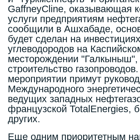
GaffneyCline, оказывающая 
услуги предприятиям нефтега
сообщили в Ашхабаде, осно
будет сделан на инвестиция
углеводородов на Каспийском
месторождении "Галкыныш", 
строительство газопроводов.
мероприятии примут руково
Международного энергетическ
ведущих западных нефтегазо
французской TotalEnergies, 
других.
Еще одним приоритетным н