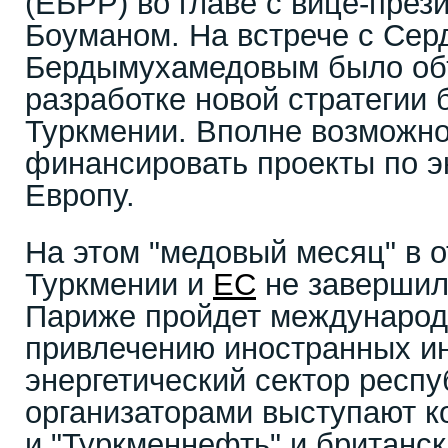
(ЕБРР) во главе с вице-пре
Боуманом. На встрече с Сер
Бердымухамедовым было об
разработке новой стратегии 
Туркмении. Вполне возможн
финансировать проекты по эк
Европу.
На этом "медовый месяц" в 
Туркмении и
ЕС
не завершилс
Париже пройдет междунаро
привлечению иностранных и
энергетический сектор респу
организаторами выступают к
и "Туркменнефть" и британс