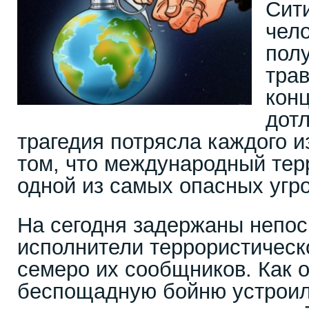
Сит
чел
пол
трав
конц
дот
трагедия потрясла каждого и
том, что международный тер
одной из самых опасных угр
На сегодня задержаны непо
исполнители террористическо
семеро их сообщников. Как о
беспощадную бойню устроил