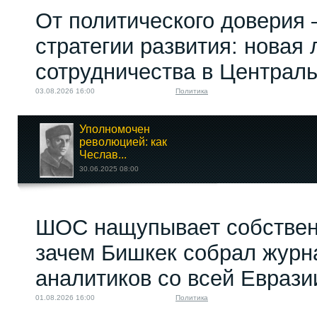
От политического доверия 
стратегии развития: новая 
сотрудничества в Централ
03.08.2026 16:00
Политика
Уполномочен
революцией: как
Чеслав...
30.06.2025 08:00
Источник в
ШОС нащупывает собствен
Казахстане:
"Задержанный за...
зачем Бишкек собрал журн
04.04.2022 19:08
аналитиков со всей Еврази
01.08.2026 16:00
Политика