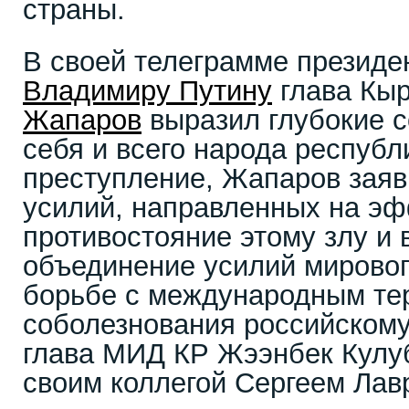
страны.
В своей телеграмме президе
Владимиру Путину
глава Кы
Жапаров
выразил глубокие с
себя и всего народа республ
преступление, Жапаров заяв
усилий, направленных на э
противостояние этому злу и 
объединение усилий мировог
борьбе с международным те
соболезнования российскому
глава МИД КР Жээнбек Кулуб
своим коллегой Сергеем Лав