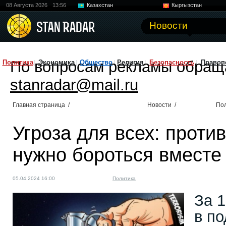
08 Августа 2026
13:56
Казахстан
Кыргызстан
Узбекистан
Китай
Новости
По вопросам рекламы обращ
Политика
Экономика
Общество
Религия
Безопасность
Правоп
stanradar@mail.ru
Главная страница
/
Новости
/
По
Угроза для всех: проти
нужно бороться вместе
05.04.2024 16:00
Политика
За 
в п