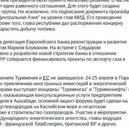
тием президента было принято несколько решений. В частно
 идею рамочного соглашения. Для этого будет создана
группа. Не исключено, что подписание документа произойд
Центральная Азия" на уровне глав МИД. Его проведение
роме того, глава республики дал распоряжение концерну
нарастить добычу топлива.
 делегация Европейского банка реконструкции и развития
нтом Марком Боуманом. На встрече с Сердаром
о о разработке новой стратегии банка в отношении
Р собирается финансировать проекты по экспорту газа в
шениях Туркмении и
ЕС
не завершился. 24-25 апреля в Пар
 привлечению иностранных инвестиций в энергетический
торами выступают концерны "Туркменгаз" и "Туркменнефть" 
ne, оказывающая консультационные услуги предприятиям
щили в Ашхабаде, основной акцент форума будет сделан на
углеводородов на Каспийском море и гигантском
же в строительство газопроводов. Участие в мероприятии
дународного энергетического агентства, главы ведущих
 французской TotalEnergies, британской BP и других.