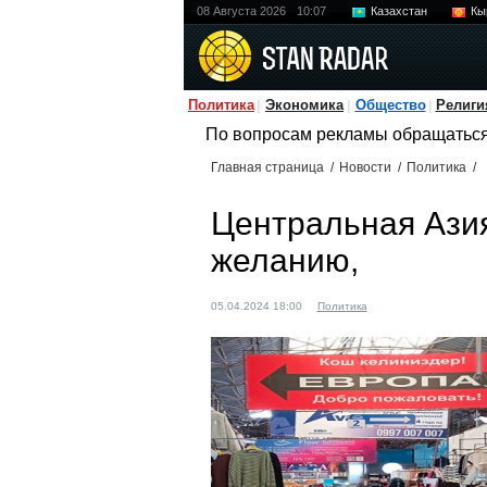
08 Августа 2026
10:07
Казахстан
Кы
Политика
Экономика
Общество
Религи
По вопросам рекламы обращатьс
Главная страница
/
Новости
/
Политика
/
Центральная Азия
желанию,
05.04.2024 18:00
Политика