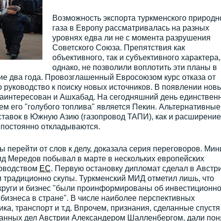
Возможность экспорта туркменского природн
газа в Европу рассматривалась на разных
уровнях едва ли не с момента разрушения
Советского Союза. Препятствия как
объективного, так и субъективного характера,
однако, не позволили воплотить эти планы в
ие два года. Провозглашенный Евросоюзом курс отказа от
о руководство к поиску новых источников. В появлении нов
заинтересован и Ашхабад. На сегодняшний день единстве
м его "голубого топлива" является Пекин. Альтернативные
тавок в Южную Азию (газопровод ТАПИ), как и расширение
) постоянно откладываются.
ы перейти от слов к делу, доказала серия переговоров. Мин
д Мередов побывал в марте в нескольких европейских
ководством
ЕС
. Первую остановку дипломат сделал в Австри
традиционно скупы. Туркменский МИД отметил лишь, что
круги и бизнес "были проинформированы об инвестиционн
бизнеса в стране". В числе наиболее перспективных
ка, транспорт и т.д. Впрочем, признания, сделанные спустя
анных дел Австрии Александером Шалленбергом, дали пон