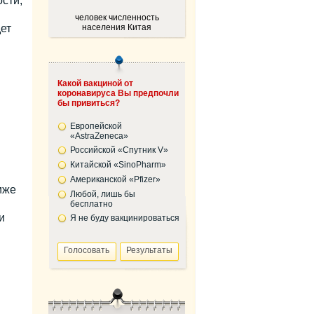
сти,
человек численность
ет
населения Китая
Какой вакциной от
коронавируса Вы предпочли
бы привиться?
Европейской
«AstraZeneca»
Российской «Спутник V»
Китайской «SinoPharm»
Американской «Pfizer»
иже
Любой, лишь бы
бесплатно
и
Я не буду вакцинироваться