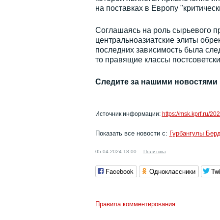
на поставках в Европу "критичес
Соглашаясь на роль сырьевого п
центральноазиатские элиты обрек
последних зависимость была след
то правящие классы постсоветски
Следите за нашими новостями
Источник информации:
https://msk.kprf.ru/2
Показать все новости с:
Гурбангулы Бе
05.04.2024 18:00
Политика
Facebook
Одноклассники
Twi
Правила комментирования