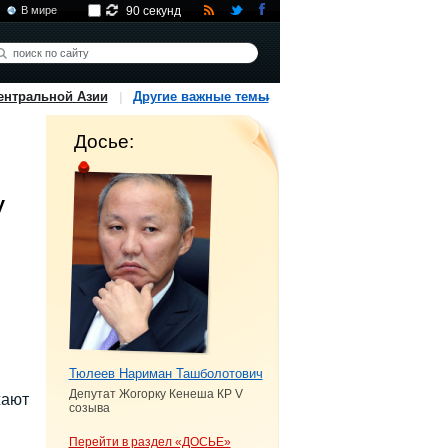
В мире
90 секунд
ентральной Азии
Другие важные темы
Досье:
у
Тюлеев Нариман Ташболотович
Депутат Жогорку Кенеша КР V
жают
созыва
Перейти в раздел «ДОСЬЕ»