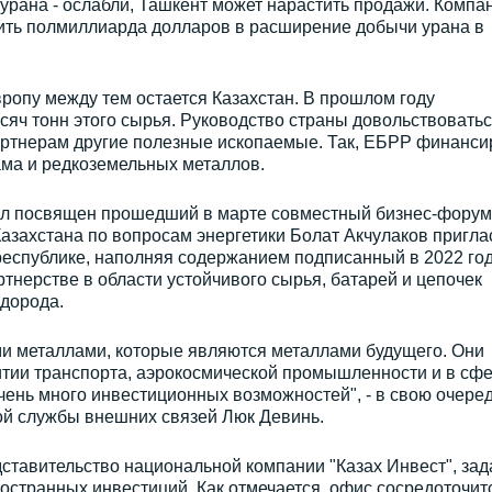
 урана - ослабли, Ташкент может нарастить продажи. Компа
жить полмиллиарда долларов в расширение добычи урана в
ропу между тем остается Казахстан. В прошлом году
сяч тонн этого сырья. Руководство страны довольствовать
партнерам другие полезные ископаемые. Так, ЕБРР финанси
ама и редкоземельных металлов.
ыл посвящен прошедший в марте совместный бизнес-форум
азахстана по вопросам энергетики Болат Акчулаков пригла
республике, наполняя содержанием подписанный в 2022 го
тнерстве в области устойчивого сырья, батарей и цепочек
одорода.
ми металлами, которые являются металлами будущего. Они
тии транспорта, аэрокосмической промышленности и в сф
очень много инвестиционных возможностей", - в свою очере
ой службы внешних связей Люк Девинь.
дставительство национальной компании "Казах Инвест", зад
остранных инвестиций. Как отмечается, офис сосредоточит