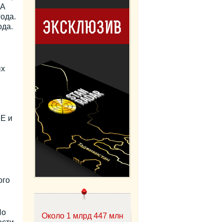
ША
ода.
ода.
я
ых
ME и
ого
По
Около 1 млрд 447 млн