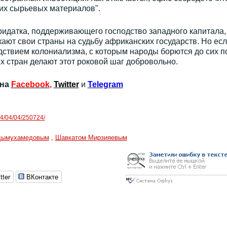
ких сырьевых материалов".
ридатка, поддерживающего господство западного капитала,
ают свои страны на судьбу африканских государств. Но есл
ствием колониализма, с которым народы борются до сих п
х стран делают этот роковой шаг добровольно.
 на
Facebook
,
Twitter
и
Telegram
024/04/04/250724/
рдымухамедовым
,
Шавкатом Мирзияевым
tter
ВКонтакте