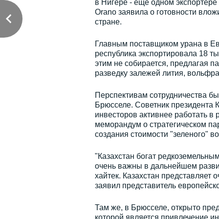
в Нигере - еще одном экспортере
Orano заявила о готовности вло
стране.
Главным поставщиком урана в Ев
республика экспортировала 18 ты
этим не собирается, предлагая 
разведку залежей лития, вольфр
Перспективам сотрудничества б
Брюсселе. Советник президента К
инвесторов активнее работать в 
меморандум о стратегическом пар
создания стоимости "зеленого" в
"Казахстан богат редкоземельны
очень важны в дальнейшем разви
хайтек. Казахстан представляет 
заявил представитель европейск
Там же, в Брюсселе, открыто пре
которой является привлечение ин