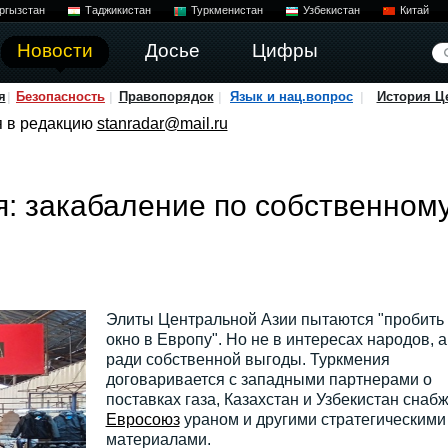
ргызстан
Таджикистан
Туркменистан
Узбекистан
Китай
Новости
Досье
Цифры
я
Безопасность
Правопорядок
Язык и нац.вопрос
История Ц
я в редакцию
stanradar@mail.ru
: закабаление по собственном
Элиты Центральной Азии пытаются "пробить
окно в Европу". Но не в интересах народов, а
ради собственной выгоды. Туркмения
договаривается с западными партнерами о
поставках газа, Казахстан и Узбекистан снаб
Евросоюз
ураном и другими стратегическими
материалами.