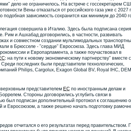
ми" дело не ограничилось. На встрече с госсекретарем С
товности Вены отказаться от российского газа уже с 2027 г
о подобная зависимость сохранится как минимум до 2040 г
легация совершила в Италию. Здесь была подписана сери
. Рим и Ашхабад договорились, в частности, развивать
озках и совместном создании мультимодальных транспортн
али в Брюсселе - "сердце" Евросоюза. Здесь глава МИД
рокомиссии и Европарламента, а также поучаствовал в
ЕС
: на пути к новому экономическому партнерству" вместе с
 Среди последних были представители технологических,
мпаний Philips, Cargolux, Exagon Global BV, Royal IHC, DE
с верховным представителем
ЕС
по иностранным делам и
Боррелем. Стороны договорились углубить связи в
лью был подписан дополнительный протокол к соглашению о
 и Евросоюзом, а также решено начать подготовку рамочн
.
едов отчитался о его результатах перед правительством. 