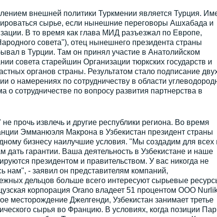
лением внешней политики Туркмении является Турция. Им
ртироваться сырье, если нынешние переговоры Ашхабада и
зации. В то время как глава МИД разъезжал по Европе,
ародного совета"), отец нынешнего президента страны
ывал в Турции. Там он принял участие в Анатолийском
нии совета старейшин Организации тюркских государств и
астных органов страны. Результатом стало подписание дву
ии о намерениях по сотрудничеству в области углеводород
а о сотрудничестве по вопросу развития партнерства в
 не прочь извлечь и другие республики региона. Во время
анции Эмманюэля Макрона в Узбекистан президент страны
ному бизнесу наилучшие условия. "Мы создадим для всех 
вам дать гарантии. Ваша деятельность в Узбекистане и наше
ируются президентом и правительством. У вас никогда не
ь нам", - заявил он представителям компаний,
ежных дельцов больше всего интересуют сырьевые ресурс
цузская корпорация Orano владеет 51 процентом ООО Nurli
ое месторождение Джелгенди, Узбекистан занимает третье
ического сырья во Францию. В условиях, когда позиции Па