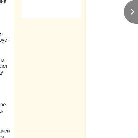
ния
ся
рует
 в
сил
ду
ере
дь
ачей
ся