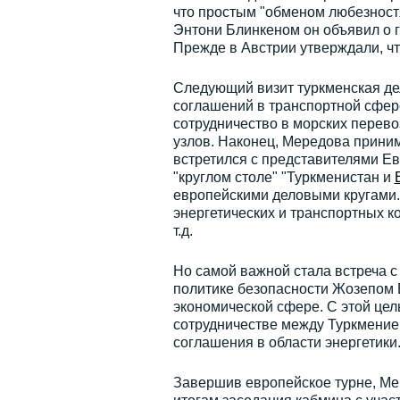
что простым "обменом любезностя
Энтони Блинкеном он объявил о го
Прежде в Австрии утверждали, чт
Следующий визит туркменская де
соглашений в транспортной сфере
сотрудничество в морских перев
узлов. Наконец, Мередова приним
встретился с представителями Ев
"круглом столе" "Туркменистан и
европейскими деловыми кругами.
энергетических и транспортных ко
т.д.
Но самой важной стала встреча 
политике безопасности Жозепом 
экономической сфере. С этой це
сотрудничестве между Туркменией
соглашения в области энергетики
Завершив европейское турне, Мер