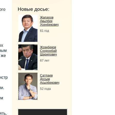
Новые досье:
ого
Жапаров
Акылбек
Усенбекович
61 год
ых
Жээнбеков
нным
Сооронбай
Шарипович
 же
67 лет
Сатпаев
истр
Досым
Асылбекович
и.
52 года
ом
ять,