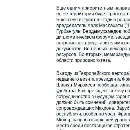
Еще одним приоритетным направ
по ее территории будет транспо
Брюсселя вступят в стадию реали
председатель Халк Маслахаты ("Н
Гурбангулы
Бердымухамедов
поб
дипломатическом форуме, заседа
встретился с представителями вл
документов. Во-первых, декларац
ресурсов. Во-вторых, меморандум
области природного газа.
Выгоду из "европейского вектора"
недавнего визита президента Фр
Шавкат Мирзиеев
пообещал запад
удобства. Как президент, я хочу 
сотрудничество в будущем гарант
должно быть сомнений, доверьтес
сопровождавших Макрона. Заруб
республики, особенно уран. Фран
Mining, разрабатывающей уранов
место среди поставщиков стратег