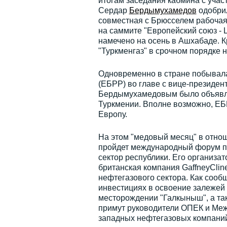
итогам заседания кабмина с учас
Сердар
Бердымухамедов
одобрил
совместная с Брюсселем рабочая 
на саммите "Европейский союз - 
намечено на осень в Ашхабаде. К
"Туркменгаз" в срочном порядке 
Одновременно в стране побывала
(ЕБРР) во главе с вице-президе
Бердымухамедовым было объявлен
Туркмении. Вполне возможно, ЕБР
Европу.
На этом "медовый месяц" в отно
пройдет международный форум по
сектор республики. Его организа
британская компания GaffneyCli
нефтегазового сектора. Как сооб
инвестициях в освоение залежей 
месторождении "Галкыныш", а так
примут руководители ОПЕК и Меж
западных нефтегазовых компаний -