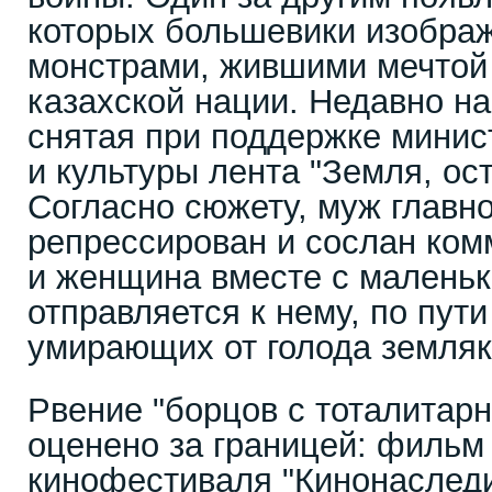
которых большевики изобра
монстрами, жившими мечтой
казахской нации. Недавно н
снятая при поддержке мини
и культуры лента "Земля, ос
Согласно сюжету, муж главно
репрессирован и сослан ком
и женщина вместе с малень
отправляется к нему, по пути
умирающих от голода земляк
Рвение "борцов с тоталита
оценено за границей: филь
кинофестиваля "Кинонаследи