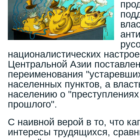
про
под
вла
анти
рус
националистических настрое
Центральной Азии поставлен
переименования "устаревших
населенных пунктов, а власт
населению о "преступлениях
прошлого".
С наивной верой в то, что к
интересы трудящихся, срав