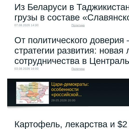
Из Беларуси в Таджикиста
грузы в составе «Славянск
07.08.2026 14:00
Политика
От политического доверия 
стратегии развития: новая 
сотрудничества в Централ
03.08.2026 16:00
Политика
Цари-демократы:
особенности
«российской...
29.05.2026 20:00
Картофель, лекарства и $2
«Под колпаком»:
Шесть вузов,