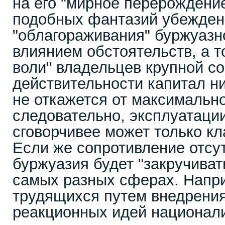
на его "мирное перерождени
подобных фантазий убежден
"облагораживания" буржуазн
влиянием обстоятельств, а т
воли" владельцев крупной со
действительности капитал н
не откажется от максимальн
следовательно, эксплуатации
сговорчивее может только кл
Если же сопротивление отсут
буржуазия будет "закручивать
самых разных сферах. Напр
трудящихся путем внедрения
реакционных идей национал