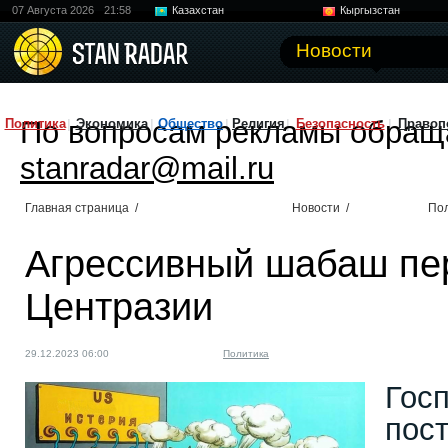
07 Августа 2026
21:58
Казахстан
Кыргызстан
Узбекистан
Китай
Новости
По вопросам рекламы обращ
Политика
Экономика
Общество
Религия
Безопасность
Правоп
stanradar@mail.ru
Главная страница
/
Новости
/
По
Агрессивный шабаш пе
Центразии
29.12.2023 06:00
Политика
Гос
пост