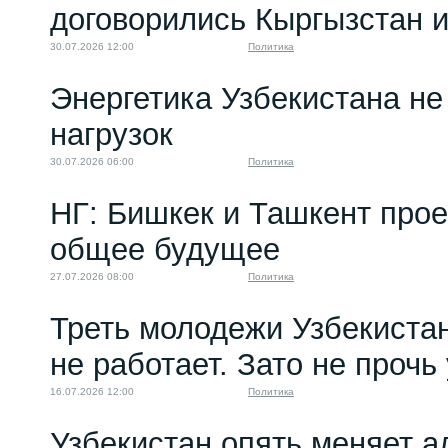
договорились Кыргызстан и
включая...
10.02.2026 10:00
30.07.2026 12:00
Политика
Энергетика Узбекистана н
нагрузок
30.07.2026 06:00
Политика
НГ: Бишкек и Ташкент про
общее будущее
27.07.2026 08:00
Политика
Треть молодежи Узбекистан
не работает. Зато не прочь
16.07.2026 12:00
Политика
Узбекистан опять меняет 