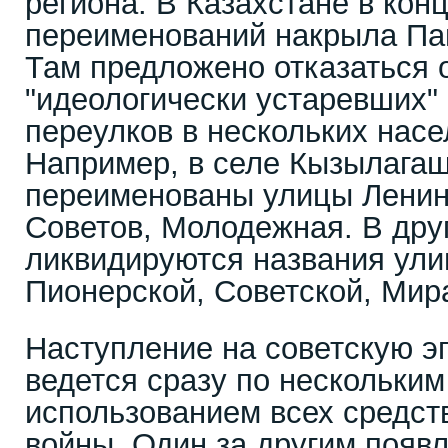
региона. В Казахстане в конц
переименований накрыла Па
Там предложено отказаться 
"идеологически устаревших" 
переулков в нескольких насе
Например, в селе Кызылагаш
переименованы улицы Ленина
Советов, Молодежная. В дру
ликвидируются названия ули
Пионерской, Советской, Мира
Наступление на советскую э
ведется сразу по нескольким
использованием всех средст
войны. Один за другим появ