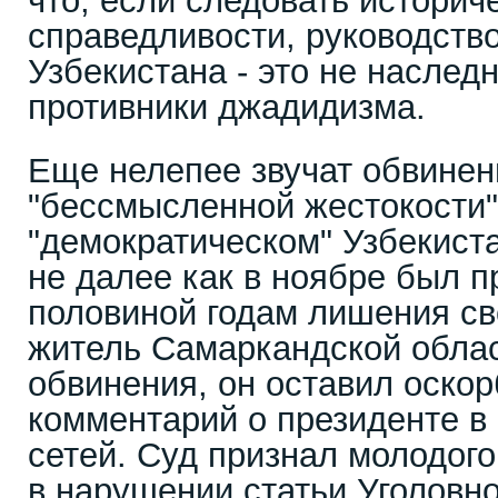
что, если следовать историч
справедливости, руководств
Узбекистана - это не наслед
противники джадидизма.
Еще нелепее звучат обвинен
"бессмысленной жестокости"
"демократическом" Узбекиста
не далее как в ноябре был п
половиной годам лишения св
житель Самаркандской облас
обвинения, он оставил оско
комментарий о президенте в
сетей. Суд признал молодог
в нарушении статьи Уголовно