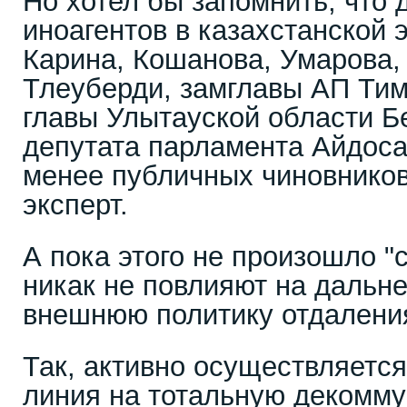
Но хотел бы запомнить, что 
иноагентов в казахстанской 
Карина, Кошанова, Умарова
Тлеуберди, замглавы АП Ти
главы Улытауской области Б
депутата парламента Айдос
менее публичных чиновников
эксперт.
А пока этого не произошло 
никак не повлияют на даль
внешнюю политику отдаления
Так, активно осуществляется
линия на тотальную декомм