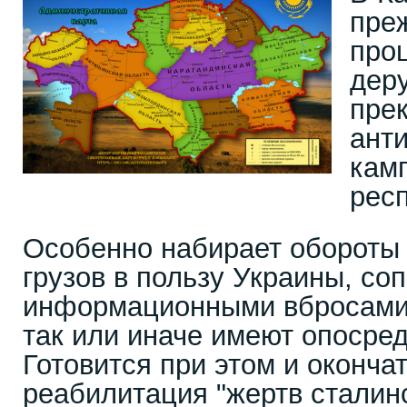
пре
про
дер
пре
ант
кам
рес
Особенно набирает обороты
грузов в пользу Украины, с
информационными вбросами,
так или иначе имеют опосре
Готовится при этом и оконча
реабилитация "жертв сталин