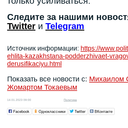
только усиливаться.
Следите за нашими новос
Twitter
и
Telegram
Источник информации:
https://www.pol
ehlita-kazakhstana-podderzhivaet-vragov-
derusifikaciyu.html
Показать все новости с:
Михаилом 
Жомартом Токаевым
14.01.2023 09:00
Политика
Facebook
Одноклассники
Twitter
ВКонтакте