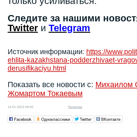
только усиливаться.
Следите за нашими новос
Twitter
и
Telegram
Источник информации:
https://www.pol
ehlita-kazakhstana-podderzhivaet-vragov-
derusifikaciyu.html
Показать все новости с:
Михаилом 
Жомартом Токаевым
14.01.2023 09:00
Политика
Facebook
Одноклассники
Twitter
ВКонтакте