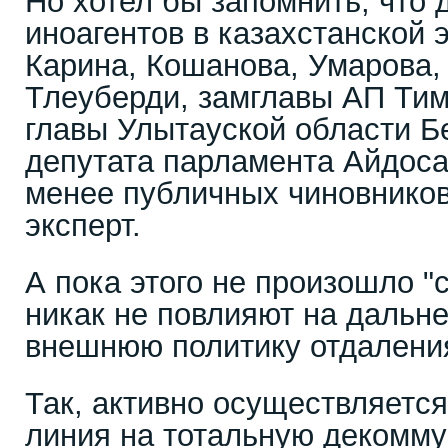
Но хотел бы запомнить, что 
иноагентов в казахстанской 
Карина, Кошанова, Умарова
Тлеуберди, замглавы АП Ти
главы Улытауской области Б
депутата парламента Айдос
менее публичных чиновников
эксперт.
А пока этого не произошло 
никак не повлияют на даль
внешнюю политику отдаления
Так, активно осуществляется
линия на тотальную декомм