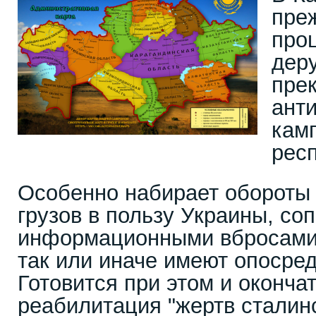
пре
про
дер
пре
ант
кам
рес
Особенно набирает обороты
грузов в пользу Украины, с
информационными вбросами,
так или иначе имеют опосре
Готовится при этом и оконча
реабилитация "жертв сталин