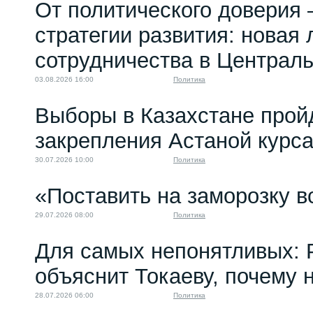
От политического доверия 
Не время...
20.05.2025 14:00
стратегии развития: новая 
сотрудничества в Централ
03.08.2026 16:00
Политика
Выборы в Казахстане прой
закрепления Астаной курс
30.07.2026 10:00
Политика
«Поставить на заморозку в
29.07.2026 08:00
Политика
Для самых непонятливых: 
объяснит Токаеву, почему
28.07.2026 06:00
Политика