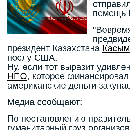
отправи
помощь 
"Вовремя
предвиде
президент Казахстана
Касым
послу США.
Ну, если тот выразит удивле
НПО
, которое финансирова
американские деньги закупа
Медиа сообщают:
По постановлению правитель
гуманитарный груз организо