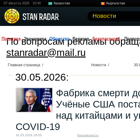
07 Августа 2026
10:45
Казахстан
Кыргызстан
Узбекистан
Китай
Новости
По вопросам рекламы обращ
Политика
Экономика
Общество
Религия
Безопасность
Правоп
stanradar@mail.ru
Главная страница
/
Новости
/
30.
30.05.2026:
Фабрика смерти д
Учёные США пост
над китайцами и у
COVID-19
30.05.2026 19:00
Безопасность