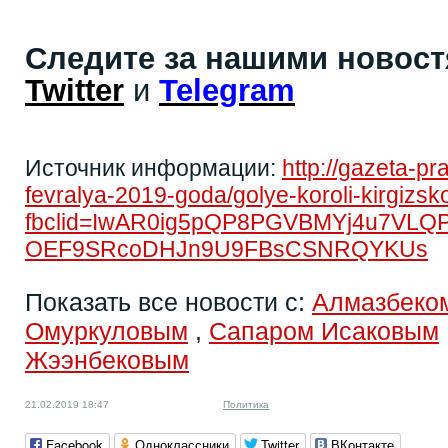
Следите за нашими новос
Twitter
и
Telegram
Источник информации:
http://gazeta-p
fevralya-2019-goda/golye-koroli-kirgizskoy
fbclid=IwAR0ig5pQP8PGVBMYj4u7VLQ
OEF9SRcoDHJn9U9FBsCSNRQYKUs
Показать все новости с:
Алмазбеко
Омуркуловым
,
Сапаром Исаковым
Жээнбековым
21.02.2019 18:47
Политика
Facebook
Одноклассники
Twitter
ВКонтакте