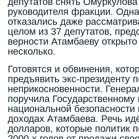
депутатов снять Омуркулова
руководителя фракции. Одн
отказались даже рассматрив
целом из 37 депутатов, пре
верности Атамбаеву открыто
несколько.
Готовятся и обвинения, кото
предъявить экс-президенту п
неприкосновенности. Генера
поручила Государственному 
национальной безопасности 
доходах Атамбаева. Речь ид
долларов, которые политик 
2000-х годов от продажи свое