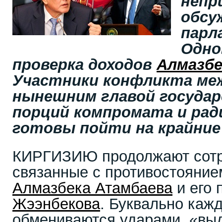
непр
обсу
парл
Одно
проверка доходов
Алмазбе
Участники конфликта ме
нынешним главой госуда
порций компромата и рад
готовы пойти на крайние
КИРГИЗИЮ продолжают сотр
связанные с противостояние
Алмазбека Атамбаева
и его
Жээнбекова
. Буквально каж
обмениваются ударами, «выд