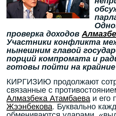
непр
обсу
парл
Одно
проверка доходов
Алмазбе
Участники конфликта ме
нынешним главой госуда
порций компромата и рад
готовы пойти на крайние
КИРГИЗИЮ продолжают сотр
связанные с противостояние
Алмазбека Атамбаева
и его
Жээнбекова
. Буквально каж
обмениваются ударами, «выд