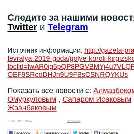
Следите за нашими новос
Twitter
и
Telegram
Источник информации:
http://gazeta-p
fevralya-2019-goda/golye-koroli-kirgizskoy
fbclid=IwAR0ig5pQP8PGVBMYj4u7VLQ
OEF9SRcoDHJn9U9FBsCSNRQYKUs
Показать все новости с:
Алмазбеко
Омуркуловым
,
Сапаром Исаковым
Жээнбековым
21.02.2019 18:47
Политика
Facebook
Одноклассники
Twitter
ВКонтакте