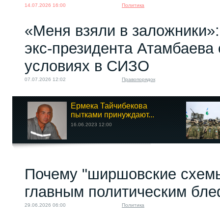
14.07.2026 16:00
Политика
«Меня взяли в заложники»:
экс‑президента Атамбаева 
условиях в СИЗО
07.07.2026 12:02
Правопорядок
Ермека Тайчибекова
пытками принуждают...
16.06.2023 12:00
Почему "ширшовские схемы
главным политическим бл
29.06.2026 06:00
Политика