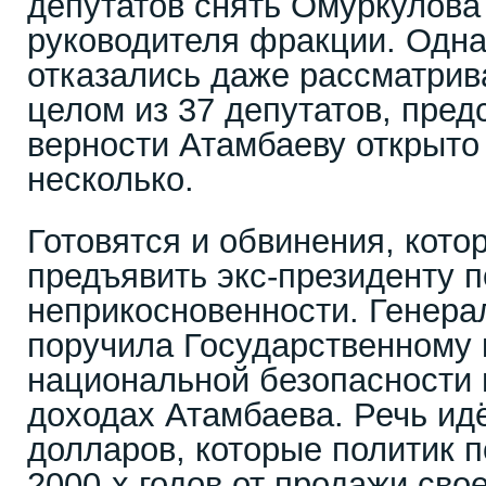
депутатов снять Омуркулова
руководителя фракции. Одн
отказались даже рассматрив
целом из 37 депутатов, пре
верности Атамбаеву открыто
несколько.
Готовятся и обвинения, кото
предъявить экс-президенту п
неприкосновенности. Генера
поручила Государственному 
национальной безопасности 
доходах Атамбаева. Речь ид
долларов, которые политик 
2000-х годов от продажи свое