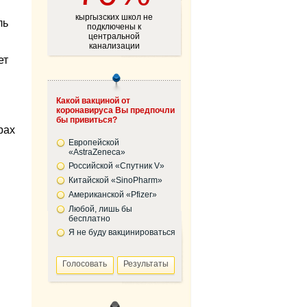
кыргызских школ не
ль
подключены к
центральной
канализации
ет
Какой вакциной от
коронавируса Вы предпочли
бы привиться?
рах
Европейской
«AstraZeneca»
Российской «Спутник V»
Китайской «SinoPharm»
Американской «Pfizer»
Любой, лишь бы
бесплатно
Я не буду вакцинироваться