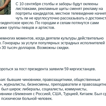
С 10 сентября столбы и заборы будут оклеены
листовками, рекламные щиты сменят рекламу на
портреты кандидатов, местное телевидение начне
чуть ли не круглосуточно рассказывать о достоинс
езидентское кресло. По городам и селам потянутся сами
акже группы певцов и артистов.
емногих моментов, когда деятели культуры действительно
и. Гонорары за услуги популярных эстрадных исполнителей
о 30 тысяч долларов. Возможны скидки.
роться за пост президента заявили 59 киргизстанцев.
ая: бывшие чиновники, правозащитники, общественные
», журналисты, бизнесмены, преподаватели и правозащитн
 был широк: либералы, социалисты, коммунисты,
ивники сближения с Россией, США, Турцией, Китаем. Был с
 психически больной человек.