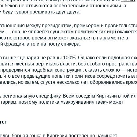
ээнбеков не отличаются особо теплыми отношениями, а
и будут уравновешивать друг друга.
отношения между президентом, премьером и правительств
ем — она не является субъектом политических игр) окажетс
рез некоторое время он может оказаться в парламенте в
 фракции, а то и на посту спикера.
 выше сценария не равны 100%. Однако если подобная с
явится жесткая вертикаль власти, без особого пространства
о продержится подобная конструкция, сказать сложно — ист
, что все предыдущие попытки политиков сосредоточить вл
ались, но затем, спустя несколько лет, оборачивались крах
ь региональную специфику. Всем соседям Киргизии в той ил
таризм, поэтому политика «закручивания гаек» может
тет
едвыборная гонка в Киргизии постепенно начинает