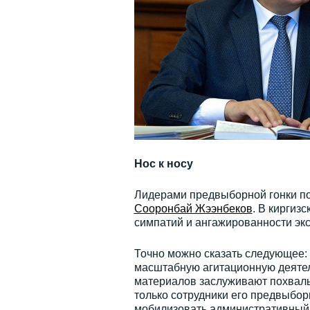
Нос к носу
Лидерами предвыборной гонки по
Сооронбай Жээнбеков
. В киргиз
симпатий и ангажированности экс
Точно можно сказать следующее:
масштабную агитационную деятель
материалов заслуживают похвалы.
только сотрудники его предвыбор
мобилизовать административный р