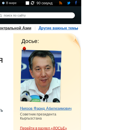
В мире
90 секунд
ентральной Азии
Другие важные темы
Досье:
я
Ниязов Фарид Абилезимович
ть
Советник президента
Кыргызстана
Перейти в раздел «ДОСЬЕ»