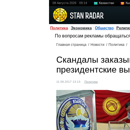
08 Августа 2026
09:14
Казахстан
Кы
Политика
Экономика
Общество
Религи
По вопросам рекламы обращатьс
Главная страница
/
Новости
/
Политика
/
Скандалы заказы
президентские в
11.09.2017 13:13
Политика