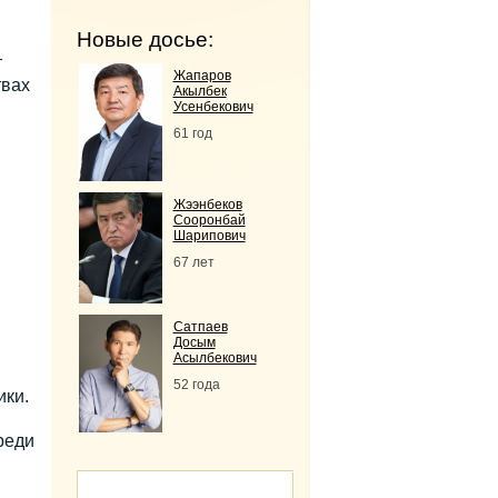
Новые досье:
т
Жапаров
твах
Акылбек
Усенбекович
61 год
Жээнбеков
Сооронбай
Шарипович
67 лет
Сатпаев
Досым
Асылбекович
52 года
ики.
реди