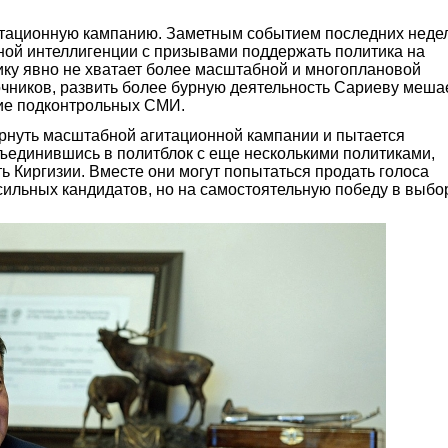
тационную кампанию. Заметным событием последних неде
ной интеллигенции с призывами поддержать политика на
ику явно не хватает более масштабной и многоплановой
чников, развить более бурную деятельность Сариеву меша
вие подконтрольных СМИ.
рнуть масштабной агитационной кампании и пытается
бъединившись в политблок с еще несколькими политиками,
Киргизии. Вместе они могут попытаться продать голоса
сильных кандидатов, но на самостоятельную победу в выбо