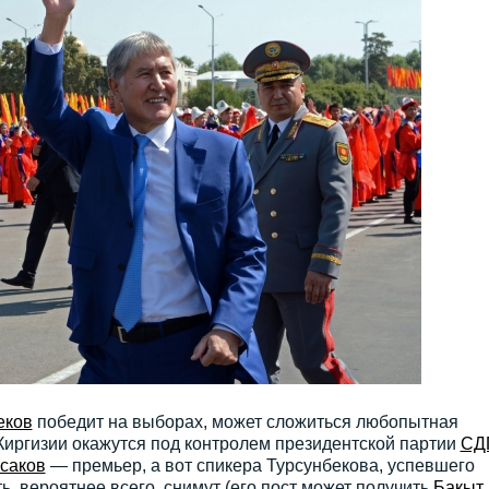
еков
победит на выборах, может сложиться любопытная
Киргизии окажутся под контролем президентской партии
СД
саков
— премьер, а вот спикера Турсунбекова, успевшего
, вероятнее всего, снимут (его пост может получить
Бакыт