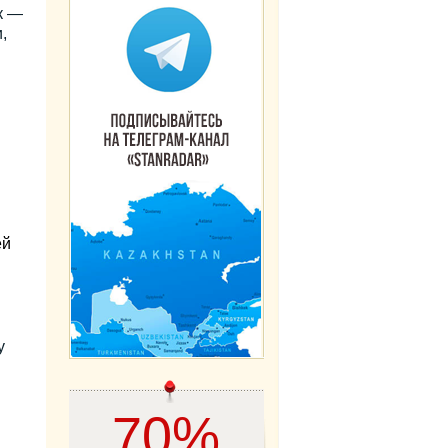
к —
,
ей
у
70%