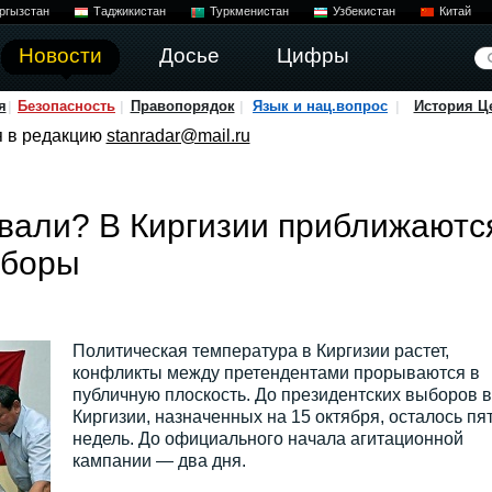
ргызстан
Таджикистан
Туркменистан
Узбекистан
Китай
Новости
Досье
Цифры
я
Безопасность
Правопорядок
Язык и нац.вопрос
История Ц
я в редакцию
stanradar@mail.ru
вали? В Киргизии приближаютс
ыборы
Политическая температура в Киргизии растет,
конфликты между претендентами прорываются в
публичную плоскость. До президентских выборов в
Киргизии, назначенных на 15 октября, осталось пя
недель. До официального начала агитационной
кампании — два дня.