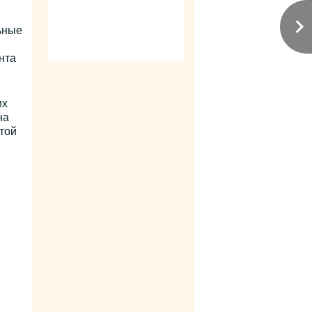
ьные
е
нта
их
на
той