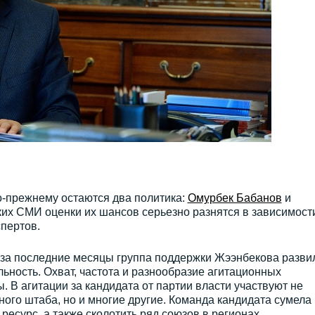
-прежнему остаются два политика:
Омурбек Бабанов
и
ских СМИ оценки их шансов серьезно разнятся в зависимост
пертов.
 за последние месяцы группа поддержки Жээнбекова разви
ность. Охват, частота и разнообразие агитационных
 В агитации за кандидата от партии власти участвуют не
ного штаба, но и многие другие. Команда кандидата сумела
есурс, а также сколотить ряд союзов в регионах.