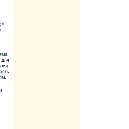
ом
я
хема
 для
ория
асть
ом.
и