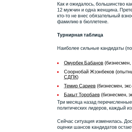
Как и ожидалось, большинство к
12 мужчин и одна женщина. Прете
кто-то не внес обязательный взно
фамилию в бюллетене.
Турнирная таблица
Наиболее сильные кандидаты (по
Омурбек Бабанов
(бизнесмен, 
Соорнобай Жээнбеков (опытны
СДПК
)
Темир Сариев
(бизнесмен, экс
Бакыт Торобаев
(бизнесмен, э
Три месяца назад перечисленные
политических лидеров, каждый из
Сейчас ситуация изменилась. Дос
оценки шансов кандидатов остают