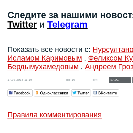
Следите за нашими новос
Twitter
и
Telegram
Показать все новости с:
Нурсултан
Исламом Каримовым
,
Феликсом К
Бердымухамедовым
,
Андреем Гро
17.03.2015 11:19
Top-10
Теги:
ЕАЭС
Facebook
Одноклассники
Twitter
ВКонтакте
Правила комментирования