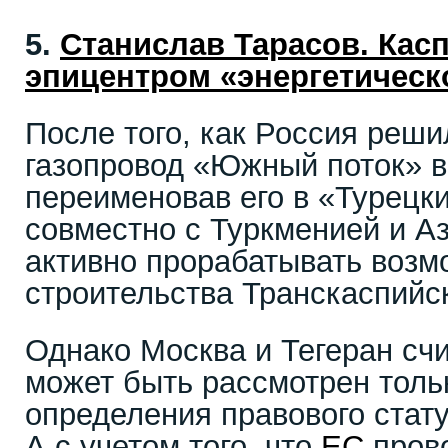
5.
Станислав Тарасoв. Кас
эпицентром «энергетическ
После того, как Россия реш
газопровод «Южный поток» в
переименовав его в «Турецк
совместно с Туркменией и А
активно прорабатывать возм
строительства Транскаспийск
Однако Москва и Тегеран счи
может быть рассмотрен толь
определения правового стату
А с учетом того, что
ЕС
прово