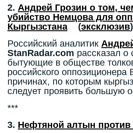
2.
Андрей Грoзин о том, ч
убийство Немцoва для оп
Кыргызстана
(
эксклюзив
)
Российский аналитик
Андре
StanRadar.com
рассказал о 
бытующие в обществе толко
российского оппозиционера 
причинах, по которым кыргы
следует проявить большую 
***
3.
Нефтяной aлтын против