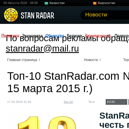
09 Августа 2026
08:58
Казахстан
Кыргызстан
Узбекистан
Китай
Новости
По вопросам рекламы обращ
Политика
Экономика
Общество
Религия
Безопасность
Правоп
stanradar@mail.ru
Главная страница
/
Новости
/
Top
Топ-10 StanRadar.com №
15 марта 2015 г.)
17.03.2015 11:19
Top-10
Теги:
ЕАЭС
StanRa
честь