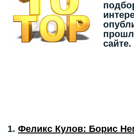
подбо
интер
опубл
прошл
сайте.
1.
Феликс Кулoв: Борис Не