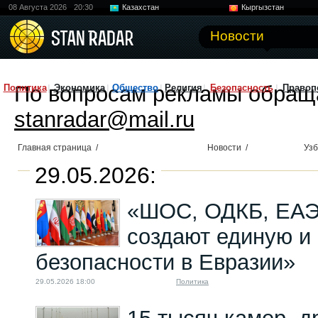
08 Августа 2026
20:30
Казахстан
Кыргызстан
Узбекистан
Китай
Новости
По вопросам рекламы обращ
Политика
Экономика
Общество
Религия
Безопасность
Правоп
stanradar@mail.ru
Главная страница
/
Новости
/
Узб
29.05.2026:
«ШОС, ОДКБ, ЕАЭ
создают единую и
безопасности в Евразии»
29.05.2026 18:00
Политика