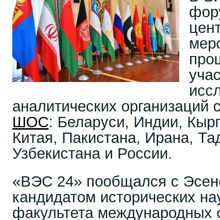
фор
цен
мер
про
учас
исс
аналитических организаций 
ШОС
: Беларуси, Индии, Кыр
Китая, Пакистана, Ирана, Та
Узбекистана и России.
«ВЭС 24» пообщался с Эсен
кандидатом исторических на
факультета международных 