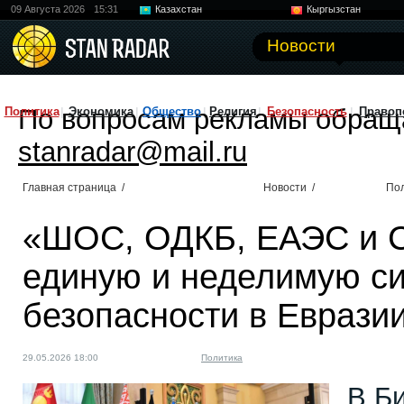
09 Августа 2026
15:31
Казахстан
Кыргызстан
Узбекистан
Китай
Новости
По вопросам рекламы обращ
Политика
Экономика
Общество
Религия
Безопасность
Правоп
stanradar@mail.ru
Главная страница
/
Новости
/
По
«ШОС, ОДКБ, ЕАЭС и 
единую и неделимую с
безопасности в Еврази
29.05.2026 18:00
Политика
В Б