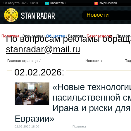
08 Августа 2026
00:01
Казахстан
Кыргызстан
Узбекистан
Китай
Новости
По вопросам рекламы обращ
Политика
Экономика
Общество
Религия
Безопасность
Правоп
stanradar@mail.ru
Главная страница
/
Новости
/
Тад
02.02.2026:
«Новые технологи
насильственной с
Ирана и риски дл
Евразии»
02.02.2026 18:00
Политика