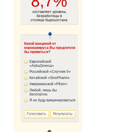
8,7%
составляет уровень
безработицы в
столице Кыргызстана
Какой вакциной от
коронавируса Вы предпочли
бы привиться?
Европейской
«AstraZeneca»
Российской «Спутник V»
Китайской «SinoPharm»
Американской «Pfizer»
Любой, лишь бы
бесплатно
Я не буду вакцинироваться