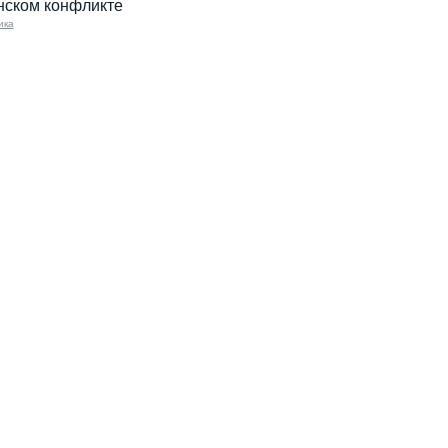
нском конфликте
ика