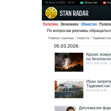
08 Августа 2026
19:13
Казахстан
Кы
Политика
Экономика
Общество
Религи
По вопросам рекламы обращатьс
Главная страница
/
Новости
/
Таджикистан
05.03.2026:
Кризис вокру
на безопасно
05.03.2026 20:00
Иран запрети
Таджикистан
05.03.2026 12:00
Дипломатия фари