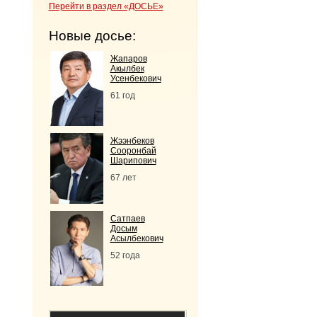
Перейти в раздел «ДОСЬЕ»
Новые досье:
Жапаров
Акылбек
Усенбекович
61 год
Жээнбеков
Сооронбай
Шарипович
67 лет
Сатпаев
Досым
Асылбекович
52 года