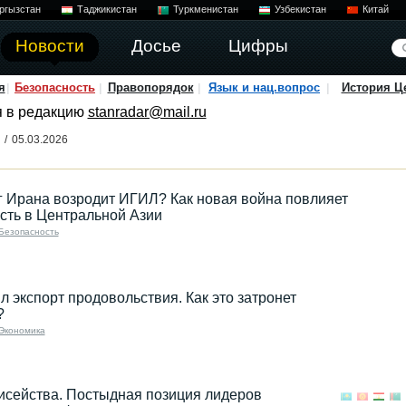
ргызстан
Таджикистан
Туркменистан
Узбекистан
Китай
Новости
Досье
Цифры
я
Безопасность
Правопорядок
Язык и нац.вопрос
История Ц
я в редакцию
stanradar@mail.ru
/
05.03.2026
г Ирана возродит ИГИЛ? Как новая война повлияет
сть в Центральной Азии
Безопасность
л экспорт продовольствия. Как это затронет
?
Экономика
сейства. Постыдная позиция лидеров