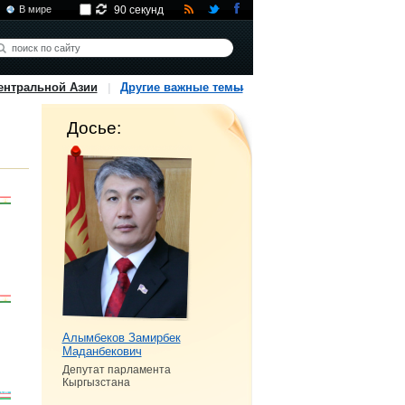
В мире
90 секунд
ентральной Азии
Другие важные темы
Досье:
Алымбеков Замирбек
Маданбекович
Депутат парламента
Кыргызстана