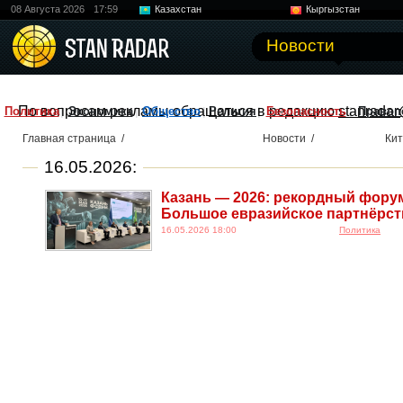
08 Августа 2026
17:59
Казахстан
Кыргызстан
Узбекистан
Китай
Новости
По вопросам рекламы обращаться в редакцию
stanradar
Политика
Экономика
Общество
Религия
Безопасность
Правоп
Главная страница
/
Новости
/
Ки
16.05.2026:
Казань — 2026: рекордный фору
Большое евразийское партнёрст
16.05.2026 18:00
Политика