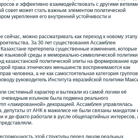
просов и эффективно взаимодействовать с другими ветвям
ый совет может стать важным элементом политической
ром укрепления его внутренней устойчивости и
 сейчас, можно рассматривать как переход к новому этапу
роительства. За 30 лет существования Ассамблеи
 Казахстане претерпела существенные изменения, которые
ю языковой среды и мемориально-символической политики
енд казахстанской политической элиты на формирование ед
торой права этнических меньшинств воспринимаются как
рав человека, а не как самостоятельная категория группо
поводу руководитель Института евразийской политики Макс
ли системный характер и вытекали из самой логики её
е очевидным изъяном была подмена реального
рупп «лакированной» декорацией. Ассамблея управлялась
з, депутаты от АНК в мажилисе не были связаны мандатом 
 и де-факто работали в русле общепартийных интересов, 
 представляли.
беспомощность этой структуры перед лицом реальных