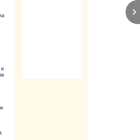
на
 и
ов
ом
а