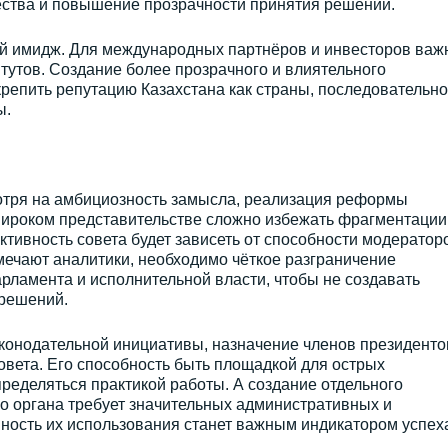
ства и повышение прозрачности принятия решений.
й имидж. Для международных партнёров и инвесторов важ
итутов. Создание более прозрачного и влиятельного
крепить репутацию Казахстана как страны, последовательно
ы.
отря на амбициозность замысла, реализация реформы
широком представительстве сложно избежать фрагментации
тивность совета будет зависеть от способности модератор
тмечают аналитики, необходимо чёткое разграничение
рламента и исполнительной власти, чтобы не создавать
решений.
аконодательной инициативы, назначение членов президент
вета. Его способность быть площадкой для острых
ределяться практикой работы. А создание отдельного
го органа требует значительных административных и
ость их использования станет важным индикатором успех