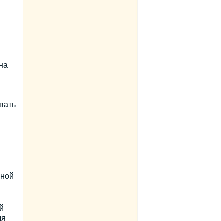
на
вать
чной
й
ля