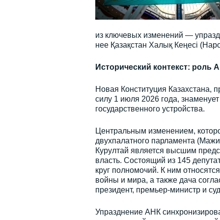
из ключевых изменений — упразд
нее Қазақстан Халық Кеңесі (Нар
Исторический контекст: роль 
Новая Конституция Казахстана, п
силу 1 июля 2026 года, знаменует
государственного устройства.
Центральным изменением, которо
двухпалатного парламента (Мажи
Курултай является высшим пред
власть. Состоящий из 145 депута
круг полномочий. К ним относятс
войны и мира, а также дача согла
президент, премьер-министр и суд
Упразднение АНК синхронизирова