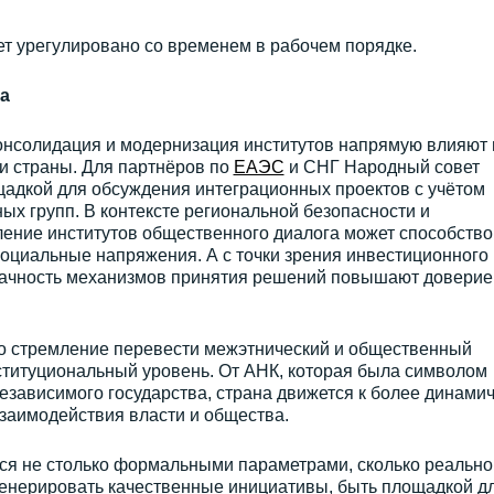
дет урегулировано со временем в рабочем порядке.
а
консолидация и модернизация институтов напрямую влияют 
 страны. Для партнёров по
ЕАЭС
и СНГ Народный совет
щадкой для обсуждения интеграционных проектов с учётом
х групп. В контексте региональной безопасности и
ление институтов общественного диалога может способство
оциальные напряжения. А с точки зрения инвестиционного
рачность механизмов принятия решений повышают доверие
о стремление перевести межэтнический и общественный
ституциональный уровень. От АНК, которая была символом
езависимого государства, страна движется к более динами
заимодействия власти и общества.
ся не столько формальными параметрами, сколько реально
генерировать качественные инициативы, быть площадкой д